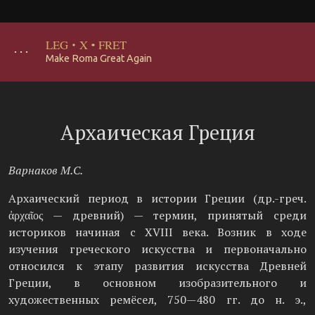
LEG
·
X
·
FRET
･･･
Make Roma Great Again
Архаическая Греция
Варнаков М.С.
Архаический период в истории Греции (др.-греч.
ἀρχαῖος — древний) — термин, принятый среди
историков начиная с XVIII века. Возник в ходе
изучения греческого искусства и первоначально
относился к этапу развития искусства Древней
Греции, в основном изобразительного и
художественных ремёсел, 750—480 гг. до н. э.,