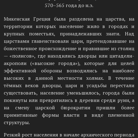
570–565 года до н.э.
Микенская Греция была разделена на царства, на
территории которых население жило в городах и
крупных поместьях, принадлежавших знати. Над
царствами главенствовали цари, претендовавшие на
божественное происхождение и правившие из столиц
— «полисов», где находились дворцы или цитадели-
акрополи («высокие города»), которые для целей
эффективной обороны возводились на наиболее
высоких в данной местности холмах. В течение
тёмных веков дворцы, цари и усадьбы перестали
существовать, население уменьшилось, города были
покинуты или превратились в деревни среди руин, а
на смену царской бюрократии пришли более
примитивные формы власти в виде племенной
структуры.
Резкий рост населения в начале архаического периода