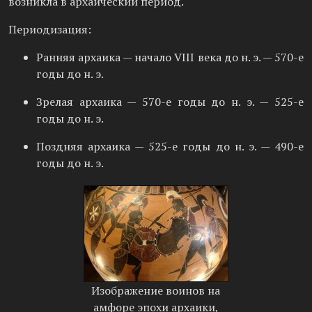
возникла в архаический период.
Периодизация:
Ранняя архаика — начало VIII века до н. э. — 570-е
годы до н. э.
Зрелая архаика — 570-е годы до н. э. — 525-е
годы до н. э.
Поздняя архаика — 525-е годы до н. э. — 490-е
годы до н. э.
Изображение воинов на
амфоре эпохи архаики,