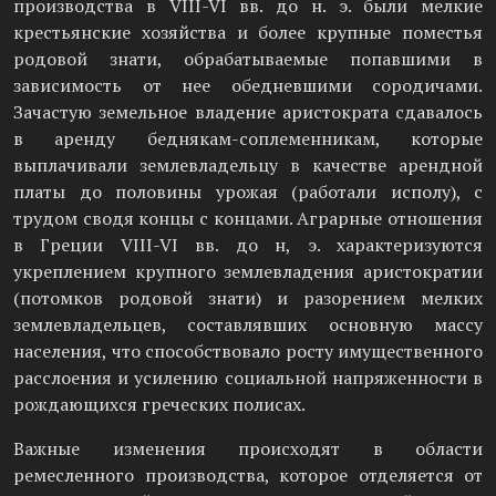
производства в VIII-VI вв. до н. э. были мелкие
крестьянские хозяйства и более крупные поместья
родовой знати, обрабатываемые попавшими в
зависимость от нее обедневшими сородичами.
Зачастую земельное владение аристократа сдавалось
в аренду беднякам-соплеменникам, которые
выплачивали землевладельцу в качестве арендной
платы до половины урожая (работали исполу), с
трудом сводя концы с концами. Аграрные отношения
в Греции VIII-VI вв. до н, э. характеризуются
укреплением крупного землевладения аристократии
(потомков родовой знати) и разорением мелких
землевладельцев, составлявших основную массу
населения, что способствовало росту имущественного
расслоения и усилению социальной напряженности в
рождающихся греческих полисах.
Важные изменения происходят в области
ремесленного производства, которое отделяется от