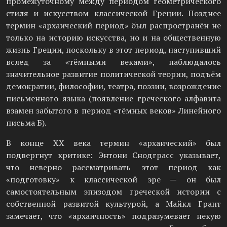
промежуточному между периодом геометрического
стиля и искусством классической Греции. Позднее
термин «архаический период» был распространён не
только на историю искусства, но и на общественную
жизнь Греции, поскольку в этот период, наступивший
вслед за «тёмными веками», наблюдалось
значительное развитие политической теории, подъём
демократии, философии, театра, поэзии, возрождение
письменного языка (появление греческого алфавита
взамен забытого в период «тёмных веков» Линейного
письма Б).
В конце XX века термин «архаический» был
подвергнут критике: Энтони Снодграсс указывает,
что неверно рассматривать этот период как
«подготовку» к классической эре — он был
самостоятельным эпизодом греческой истории с
собственной развитой культурой, а Майкл Грант
замечает, что «архаичность» подразумевает некую