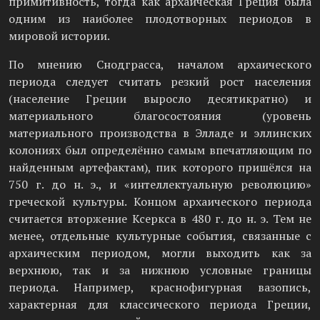
примитивность, тогда как архаическая Греция была
одним из наиболее плодотворных периодов в
мировой истории.
По мнению Снодграсса, началом архаического
периода следует считать резкий рост населения
(население Греции выросло десятикратно) и
материального благосостояния (уровень
материального производства в Элладе и эллинских
колониях был определённо самым впечатляющим по
найденным артефактам), пик которого пришёлся на
750 г. до н. э., и «интеллектуальную революцию»
греческой культуры. Концом архаического периода
считается вторжение Ксеркса в 480 г. до н. э. Тем не
менее, отдельные культурные события, связанные с
архаическим периодом, могли выходить как за
верхнюю, так и за нижнюю условные границы
периода. Например, краснофигурная вазопись,
характерная для классического периода Греции,