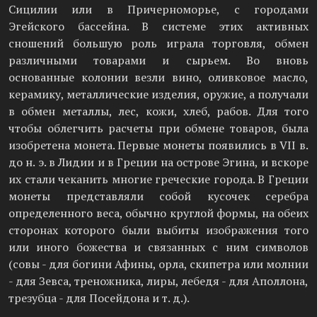
Сицилии или в Причерноморье, с городами
Эгейского бассейна. В системе этих активных
сношений большую роль играла торговля, обмен
различными товарами и сырьем. Во вновь
основанные колонии везли вино, оливковое масло,
керамику, металлические изделия, оружие, а получали
в обмен металлы, лес, кожи, хлеб, рабов. Для того
чтобы облегчить расчеты при обмене товаров, была
изобретена монета. Первые монеты появились в VII в.
до н. э. в Лидии и в Греции на острове Эгина, и вскоре
их стали чеканить многие греческие города. В Греции
монеты представляли собой кусочек серебра
определенного веса, обычно круглой формы, на обеих
сторонах которого были выбиты изображения того
или иного божества и связанных с ним символов
(совы - для богини Афины, орла, скипетра или молнии
- для Зевса, треножника, лиры, лебедя - для Аполлона,
трезубца - для Посейдона и т. д.).