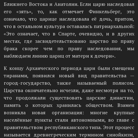
Ближнего Востока и Анатолии. Если царю наследовал
его «зять», то, как отмечает Финкельберг, это
означало, что царице наследовала её дочь, притом,
что в остальном культура оставалась патриархальной:
«Это означает, что в Спарте, очевидно, и в других
местах, где засвидетельствовано царство по праву
брака скорее чем по праву наследования, мы
наблюдаем линию цариц от матери к дочери».
К концу Архаического периода цари были смещены
тиранами, появился новый вид правительства —
город-государство, также называемый полисом.
Царства окончательно исчезли, даже несмотря на то,
что продолжали существовать царские династии,
память о которых хранилась обществом. Взамен
возникла новая организация: многие крупные
населённые пункты стали автономными, во главе с
правительством республиканского типа. Этот процесс
называется древнегреческим термином синойкизм,