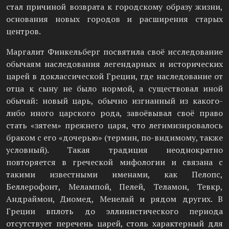
стал причиной возврата к городскому образу жизни,
основания новых городов и расширения старых
центров.
Маргалит Финкельберг посвятила своё исследование
обычаям наследования легендарных и исторических
царей в доклассической Греции, где наследование от
отца к сыну не было нормой, а существовал иной
обычай: новый царь, обычно изгнанный из какого-
либо иного царского рода, завоёвывал своё право
стать «зятем» прежнего царя, что легимизировалось
браком с его «дочерью» (термин, по-видимому, также
условный). Такая традиция неоднократно
повторяется в греческой мифологии и связана с
такими известными именами, как Пелопс,
Беллерофонт, Мелампой, Пелей, Теламон, Тевкр,
Андраймон, Диомед, Менелай и рядом других. В
Греции вплоть до эллинистического периода
отсутствует перечень царей, столь характерный для