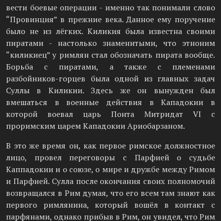
вести боевые операции - именно так понимали слово
“Провинция” в прежние века. Данное ему поручение
было не из лёгких. Киликия была известна своими
пиратами - настолько знаменитыми, что этноним
“киликиец” у римлян стал обозначать пирата вообще.
Борьба с пиратами, а также с племенами
разбойников-горцев была одной из главных задач
Суллы в Киликии. Здесь же он вынужден был
вмешаться в военные действия в Кападокии в
которой воевал царь Понта Митридат VI с
проримским царем Кападокии Ариобарзаном.
В это же время он, как первое римское должностное
лицо, провел переговоры с Парфией о судьбе
Каппадокии и о союзе, о мире и дружбе между Римом
и Парфией. Сулла после окончания своих полномочий
возвращался в Рим думая, что его всем там знают как
первого римлянина, который вошёл в контакт с
парфянами, однако прибыв в Рим, он увидел, что Рим