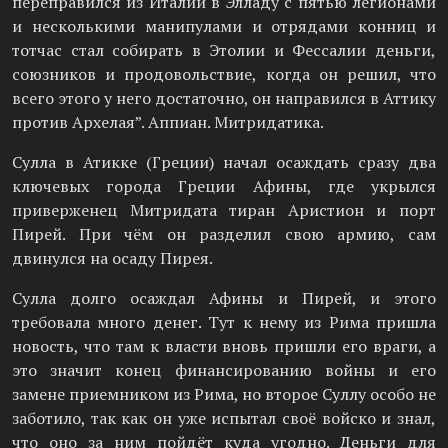
переправился из Италии в Элладу с пятью легионами
и несколькими манипулами и отрядами конниц и
тотчас стал собирать в Этолии и Фессалии деньги,
союзников и продовольствие, когда он решил, что
всего этого у него достаточно, он направился в Аттику
против Архелая”. Аппиан. Митридатика.
Сулла в Атикке (Греции) начал осаждать сразу два
ключевых города Греции Афины, где укрылся
приверженец Митридата тиран Аристион и порт
Пирей. При чём он разделил свою армию, сам
двинулся на осаду Пирея.
Сулла долго осаждал Афины и Пирей, и этого
требовала много денег. Тут к нему из Рима пришла
новость, что там к власти вновь пришли его враги, а
это значит конец финансированию войны и его
замене приемником из Рима, но второе Суллу особо не
заботило, так как он уже испытал своё войско и знал,
что оно за ним пойдёт куда угодно. Деньги для