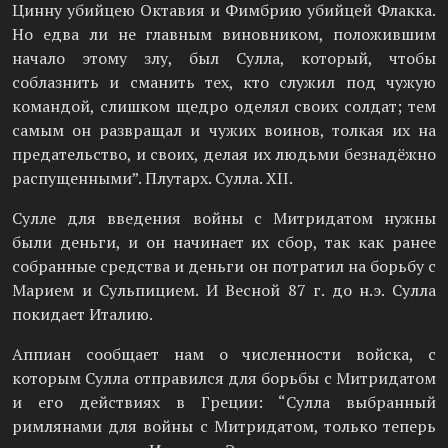
Цинну убийцею Октавия и Фимбрию убийцей Флакка.
Но едва ли не главным виновником, положившим
начало этому злу, был Сулла, который, чтобы
соблазнить и сманить тех, кто служил под чужую
командой, слишком щедро оделял своих солдат; тем
самым он развращал и чужих воинов, толкая их на
предательство, и своих, делая их людьми безнадёжно
распущенными”. Плутарх. Сулла. XII.
Сулле для введения войны с Митридатом нужны
были деньги, и он начинает их сбор, так как ранее
собранные средства и деньги он потратил на борьбу с
Марием и Сульпицием. И Весной 87 г. до н.э. Сулла
покидает Италию.
Аппиан сообщает нам о численности войска, с
которым Сулла отправился для борьбы с Митридатом
и его действиях в Греции: “Сулла выбранный
римлянами для войны с Митридатом, только теперь