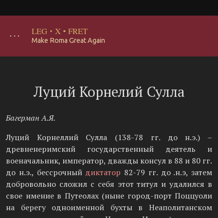
LEG
·
X
·
FRET
･･･
Make Roma Great Again
Луций Корнелий Сулла
Багерман А.Я.
Луций Корнеллий Сулла (138-78 гг. до н.э.) –
древненеримский государственный деятель и
военачальник, император, дважды консул в 88 и 80 гг.
до н.э., бессрочный
диктатор
82-79 гг. до .н.э, затем
добровольно сложил с себя этот титул и удалился в
свое имение в Путеолах (ныне город-порт Поццуоли
на берегу одноименной бухты в Неаполитанском