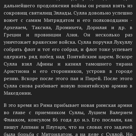
дальнейшего продолжения войны он решил взять из
сокровищ святилищ Эллады. Сулла довольно успешно
воюет с самим Митридатом и его полководцами -
Архелаем, Таксила, Дромихета, Дорилая и др. в
Греции и провинции Азия. Он несколько раз
уничтожает вражеские войска. Сулла поручил Лукуллу
собрать флот и тот его собрал, и флот тоже успевает
одержать ряд побед над Понтийским царем. Вскоре
Сулла взял Афины и казнил тамошнего тирана
Аристиона и его сторонников, устроив в городе
резню. Вскоре после этого пал и Пирей. После этого
Сулла снова разбивает новую понитийскую армию в
Македонии.
В это время из Рима прибывает новая римская армия
во главе с приемником Суллы, Луцием Валерием
Флакком, консулом 86 года до н.э. Его послали, как
пишут Аппиан и Плутарх, что на словах его задачей
была борьба с Митридатом, а на деле с Суллой. Но