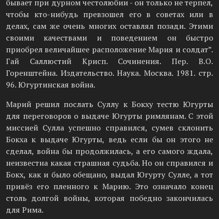
бывает при дурном честолюбии - он только не терпел,
чтобы кто-нибудь превзошел его в советах или в
делах, сам же очень многих оставлял позади. Этими
своими качествами и поведением он быстро
приобрел величайшее расположение Мария и солдат”.
Гай Саллюстий Крисп. Сочинения. Пер. В.О.
Горенштейна. Издательство. Наука. Москва. 1981. стр.
96. Югуртинская война.
Марий решил послать Суллу к Бокху тестю Югурты
для переговоров о выдаче Югурты римлянам. С этой
миссией Сулла успешно справился, сумев склонить
Бокха к выдаче Югурты, ведь если бы он этого не
сделал, война бы продолжилась, а его самого ждала,
неизвестна какая страшная судьба. Но он справился и
Бокх, как и было обещано, выдал Югурту Сулле, а тот
привёз его пленного к Марию. Это означало конец
столь долгой войны, которая победно закончилась
для Рима.