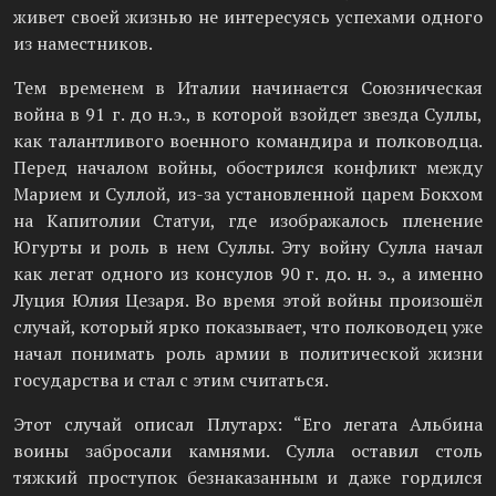
живет своей жизнью не интересуясь успехами одного
из наместников.
Тем временем в Италии начинается Союзническая
война в 91 г. до н.э., в которой взойдет звезда Суллы,
как талантливого военного командира и полководца.
Перед началом войны, обострился конфликт между
Марием и Суллой, из-за установленной царем Бокхом
на Капитолии Статуи, где изображалось пленение
Югурты и роль в нем Суллы. Эту войну Сулла начал
как легат одного из консулов 90 г. до. н. э., а именно
Луция Юлия Цезаря. Во время этой войны произошёл
случай, который ярко показывает, что полководец уже
начал понимать роль армии в политической жизни
государства и стал с этим считаться.
Этот случай описал Плутарх: “Его легата Альбина
воины забросали камнями. Сулла оставил столь
тяжкий проступок безнаказанным и даже гордился