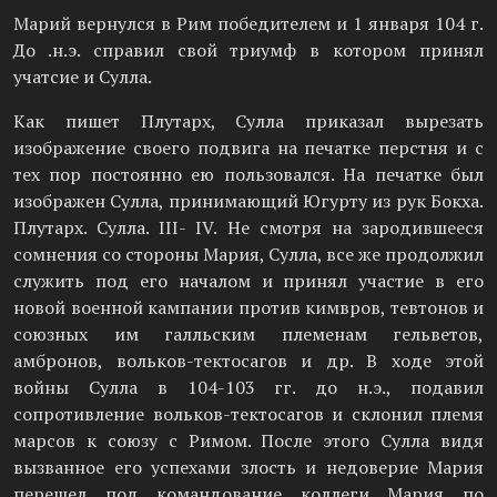
Марий вернулся в Рим победителем и 1 января 104 г.
До .н.э. справил свой триумф в котором принял
учатсие и Сулла.
Как пишет Плутарх, Сулла приказал вырезать
изображение своего подвига на печатке перстня и с
тех пор постоянно ею пользовался. На печатке был
изображен Сулла, принимающий Югурту из рук Бокха.
Плутарх. Сулла. III- IV. Не смотря на зародившееся
сомнения со стороны Мария, Сулла, все же продолжил
служить под его началом и принял участие в его
новой военной кампании против кимвров, тевтонов и
союзных им галльским племенам гельветов,
амбронов, вольков-тектосагов и др. В ходе этой
войны Сулла в 104-103 гг. до н.э., подавил
сопротивление вольков-тектосагов и склонил племя
марсов к союзу с Римом. После этого Сулла видя
вызванное его успехами злость и недоверие Мария
перешел под командование коллеги Мария по