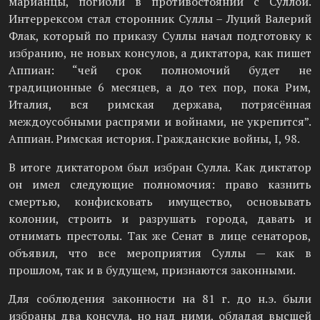
марианцы, погибли в противостоянии с Суллой.
Интеррексом стал сторонник Суллы – Луций Валерий
Флак, который по приказу Суллы начал подготовку к
избранию, не новых консулов, а диктатора, как пишет
Аппиан: “чей срок полномочий будет не
традиционные 6 месяцев, а до тех пор, пока Рим,
Италия, вся римская держава, потрясённая
междоусобными распрями и войнами, не укрепится”.
Аппиан. Римская история. Гражданские войны, I, 98.
В итоге диктатором был избран Сулла. Как диктатор
он имел следующие полномочия: право казнить
смертью, конфисковать имущество, основывать
колонии, строить и разрушать города, давать и
отнимать престолы. Так же Сенат в лице сенаторов,
объявил, что все мероприятия Суллы — как в
прошлом, так и в будущем, признаются законными.
Для соблюдения законности на 81 г. до н.э. были
избраны два консула, но над ними, обладая высшей