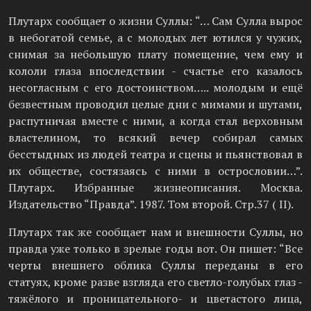
Плутарх сообщает о жизни Суллы: “… Сам Сулла вырос
в небогатой семье, а с молодых лет ютился у чужих,
снимая за небольшую плату помещение, чем ему и
кололи глаза впоследствии - счастье его казалось
несогласным с его достоинством….. молодым и ещё
безвестным проводил целые дни с мимами и шутами,
распутничая вместе с ними, а когда стал верховным
властелином, то всякий вечер собирал самых
бесстыдных из людей театра и сцены и пьянствовал в
их обществе, состязаясь с ними в острословии…”.
Плутарх. Избранные жизнеописания. Москва.
Издательство “Правда”. 1987. Том второй. Стр.37 ( II).
Плутарх так же сообщает нам и внешности Суллы, но
правда уже только в зрелые годы вот. Он пишет: “Все
черты внешнего облика Суллы переданы в его
статуях, кроме разве взгляда его светло-голубых глаз -
тяжёлого и проницательного- и цветастого лица,