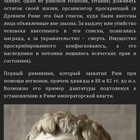
заливе, один из районов Неаполя, Италия) доживать
остаток своей жизни, организатор проскрипций (в
Древнем Риме это был список, куда были внесены
лица объявленные вне закона. За выдачу или убийство
человека внесенного в эти списки, полагалась
награда, а за укрывательство – смерть. Имущество
проскрибированного конфисковалось, а его
наследники и потомки лишались всяческих прав и
состояния).
Первый римлянин, который захватил Рим при
помощи легионов, причем дважды в 88 и 82 гг. до н.э.
Возможно его пример диктатуры подтолкнул к
установлению в Риме императорской власти.