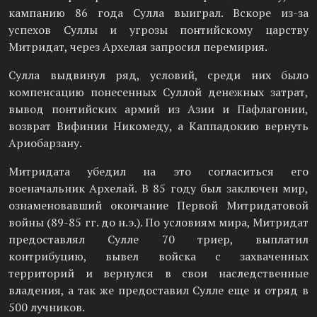
кампанию 86 года Сулла выиграл. Вскоре из-за
успехов Суллы и угрозы понтийскому царству
Митридат, через Архелая запросил перемирия.
Сулла выдвинул ряд, условий, среди них было
компенсацию понесенных Суллой денежных затрат,
вывод понтийских армий из Азии и Пафлагонии,
возврат Вифинии Никомеду, а Каппадокию вернуть
Ариобарзану.
Митридата убедил на это согласиться его
военачальник Архелай. В 85 году был заключен мир,
ознаменовавший окончание Первой Митридатовой
войны (89-85 гг. до н.э.). По условиям мира, Митридат
предоставлял Сулле 70 триер, выплатил
контрибуцию, вывел войска с захваченных
территорий и вернулся в свои наследственные
владения, а так же предоставил Сулле еще и отряд в
500 лучников.