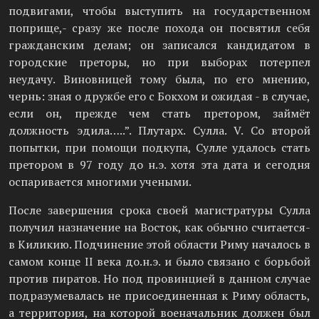
подвигами, чтобы выступить на государственном
поприще,- сразу же после похода он посвятил себя
гражданским делам; он записался кандидатом в
городские преторы, но при выборах потерпел
неудачу. Виновницей тому была, по его мнению,
чернь: зная о дружбе его с Бокхом и ожидая - в случае,
если он, прежде чем стать претором, займёт
должность эдила…..”. Плутарх. Сулла. V. Со второй
попытки, при помощи подкупа, Сулле удалось стать
претором в 97 году до н.э. хотя эта дата и сегодня
оспаривается многими учеными.
После завершения срока своей магистратуры Сулла
получил назначение на Восток, как обычно считается-
в Киликию. Подчинение этой области Риму началось в
самом конце II века до.н.э. и было связано с борьбой
против пиратов. Но под провинцией в данном случае
подразумевалась не присоединенная к Риму область,
а территория, на которой военачальник должен был