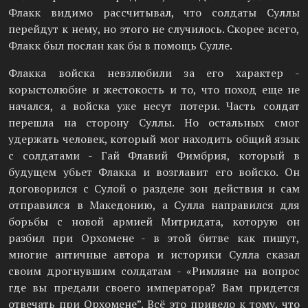
Флакк видимо рассчитывал, что солдаты Суллы
перейдут к нему, но этого не случилось. Скорее всего,
Флакк был послан как бы в помощь Сулле.
Флакка войска невзлюбили за его характер -
корыстолюбие и жестокость и то, что поход еще не
начался, а войска уже несут потери. Часть солдат
перешла на сторону Суллы. Но остальных смог
удержать человек, который мог находить общий язык
с солдатами - Гай Флавий Фимбрия, который в
будущем убьет Флакка и возглавит его войско. Он
договорился с Сулой о разделе зон действия и сам
отправился в Македонию, а Сулла направился для
борьбы с новой армией Митридата, которую он
разбил при Орхомене - в этой битве как пишут,
многие античные автора и историки Сулла сказал
своим дрогнувшим солдатам - «Римляне на вопрос
где вы предали своего императора? Вам придется
отвечать при Орхомене”. Всё это привело к тому, что