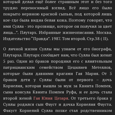
который делал ещё более страшным этот и без того
трудно переносимый взгляд. Всё лицо его было
покрыто нервною красной сыпью, под которой лишь
кое-где была видна белая кожа. Поэтому говорят, что
имя Сулла - это прозвище, которое он получил за цвет
лица…”. Плутарх. Избранные жизнеописания. Москва.
Издательство “Правда”. 1987. Том второй. Стр.38 ( II).
О личной жизни Суллы мы узнаем от его биографа,
Плутарха. Плутарх сообщает нам, что Сулла был женат
5 раз. Один из браков породнил его с влиятельным
патрицианским семейством Цецилиев Метеллов,
которые были давними врагами Гая Мария. От 5
браков дети у Суллы были от первого – дочь
Корнелия, которая вышла за муж за Квинта Помпея,
сына консула Квинта Помпея Руфа, и ее дочь стала
второй женой
Гая Юлия Цезаря
. От третьего брака у
Суллы родился сын Фауст и дочка Корнелия Фауста.
Факуст Корнелий Сулла позже стал родственником