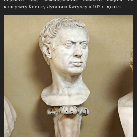
консулату Квинту Лутацию Катуллу в 102 г. до н.э.