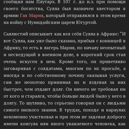
сообщил нам Плутарх. В 107 г. до н.э. при помощи
своего богатства, Сулла был назначен квестором в
армию
Гая Мария
, который отправлялся в этом время
на войну с Нумидийским царем Югуртой.
Саллюстий описывает как вел себя Сулла в Африке: “И
вот Сулла, как уже было сказано, прибыв с конницей в
Африку, то есть в лагерь Мария, по началу неопытный
и несведущий в военном деле, в короткий срок стал
очень искусен в нем. Кроме того, он приветливо
заговаривал с солдатами, многим по их просьбе, а
иногда и по собственному почину оказывал услуги,
сам же неохотно принимал их и вздевал за них
быстрее, чем отдают долг. Он ничего не требовал ни
от кого и старался, чтобы больше людей было у него в
долгу. То шутливо, то серьезно говорил он с людьми
самого низкого звания. В трудах, походе и караулах
неизменно участвовал и при этом не задевал доброго
имени консула или иного уважаемого человека, как