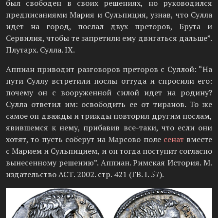
был свободен в своих решениях, но руководился
предписаниями Мария и Сульпиция, узнав, что Сулла
идет на город, послал двух преторов, Брута и
Сервилия, чтобы те запретили ему двигаться дальше”.
Плутарх. Сулла. IX.
Аппиан приводит разговоров преторов с Суллой: “На
пути Суллу встретили послы оттуда и спросили его:
почему он с вооруженной силой идет на родину?
Сулла ответил им: освободить ее от тиранов. То же
самое он дважды и трижды повторил другим послам,
явившемся к нему, прибавив все-таки, что если они
хотят, то пусть соберут на Марсово поле
сенат
вместе
с Марием и Сульпицием, и он тогда поступит согласно
вынесенному решению”. Аппиан. Римская История. М.
издательство АСТ. 2002. стр. 421 (ГВ. I. 57).