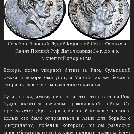
Серебро. Денарий. Луций Корнелий Сулла Феликс и
Квинт Помпей Руф. Дата чеканки 54 г. до н.э.
Монетный двор Рима.
Вскоре, после упорной битвы за Рим, Сульпиций
бежал и вскоре был убит, а Марий так же бежал и
отправился в свое вынужденное скитание.
Сулла по-видимому не считал, что его поход на Рим
будет являться началом гражданской войны. Он
просто хотел убрать врага, который мешал его цели, а
целью его было отправиться в Азию для борьбы с
Митридатом, победив которого, он бы раздобыл
много богатств, и его будущее подвиги должны будут