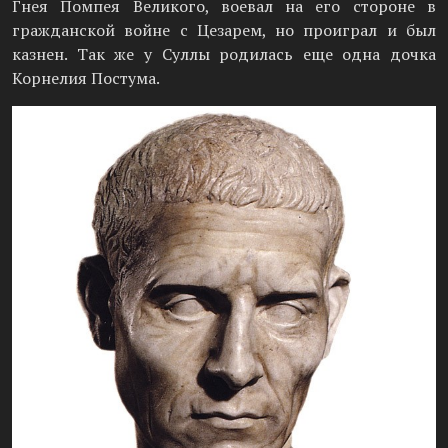
Гнея Помпея Великого, воевал на его стороне в
гражданской войне с Цезарем, но проиграл и был
казнен. Так же у Суллы родилась еще одна дочка
Корнелия Постума.