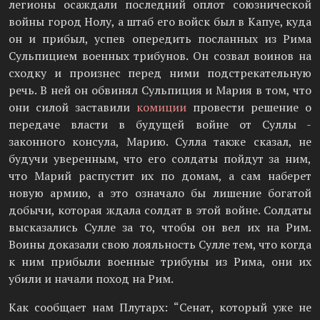
легионы осаждали последний оплот союзнической
войны город Нолу, а штаб его войск был в Капуе, куда
он и прибыл, успев опередить посланных из Рима
Сульпицием военных трибунов. Он созвал воинов на
сходку и произнес перед ними подстрекательную
речь. В ней он обвинял Сульпиция и Мария в том, что
они силой заставили
комиции
провести решение о
передаче власти в будущей войне от Суллы -
законного консула, Марию. Сулла также сказал, не
будучи уверенным, что его солдаты пойдут за ним,
что Марий распустит их по домам, а сам наберет
новую армию, а это означало бы лишение богатой
добычи, которая ждала солдат в этой войне. Солдаты
высказались Сулле за то, чтобы он вел их на Рим.
Воины доказали свою лояльность Сулле тем, что когда
к ним прибыли военные трибуны из Рима, они их
убили и начали поход на Рим.
Как сообщает нам Плутарх: “Сенат, который уже не