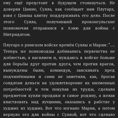
ему ещё предстоит в будущем столкнуться. Не
доверяя Цинне, Сулла, как сообщает нам Плутарх,
взял с Цинны клятву поддерживать его дело. После
этого Сулла, получивший проконсульские
полномочия отправился в Азию для войны с
Митридатом.
Плутарх о римском войске времён Суллы и Мария: “….
Теперь же полководцы добивались первенства не
доблестью, а насилием и, нуждаясь в войске больше
для борьбы друг против друга, чем против врагов,
вынуждены были, командуя, заискивать пред
подчинёнными и сами не заметили, как, бросая
солдатам деньги на удовлетворение их низменных
потребностей и тем покупая их труды, сделали
предметом купли-продажи и самое родину, а желая
властвовать над лучшими, оказались в рабстве у
худших из худших. Вот что изгнало Мария, а потом
вернуло его для войны с Суллой, вот что сделало