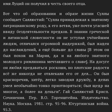
имя Луций он получил в честь своего отца.
Вот что об образовании и образе жизни Суллы
сообщает Саллюстий: “Сулла принадлежал к знатному
патрицианскому роду, к его ветви, уже почти угасшей
ввиду бездеятельности предков. В знании греческой
и латинской словесности он не уступал учёнейшим
людям, отличался огромной выдержкой, был жаден
до наслаждений, а ещё больше до славы [В этом он
был похож на Мария, да и на любого знатного
молодого римлянина мечтавшего о славе]. На досуге
он любил предаваться роскоши, но плотские радости
всё же никогда не отвлекали его от дел… Он был
красноречив, хитёр, легко заводил дружбу, в делах
умел необычайно тонко приотворяться; был щедр на
многое, а более на деньги”. Гай Саллюстий Крисп.
Сочинения. Пер. В.О. Горенштейна. Издательство.
Наука. Москва. 1981. стр. 95-96. Югуртинская война.
95.3.