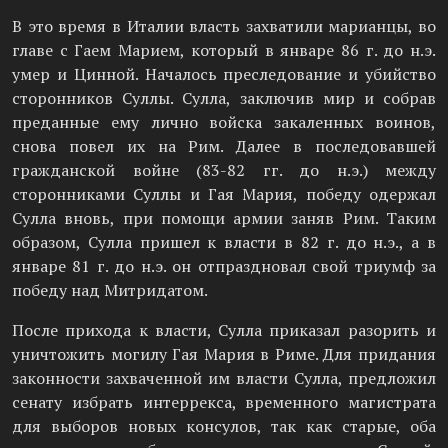
В это время в Италии власть захватили марианцы, во
главе с Гаем Марием, который в январе 86 г. до н.э.
умер и Цинной. Началось преследование и убийство
сторонников Суллы. Сулла, заключив мир и собрав
преданные ему лично войска закаленных воинов,
снова повел их на Рим. Далее в последовавшей
гражданской войне (83-82 гг. до н.э.) между
сторонниками Суллы и Гая Мария, победу одержал
Сулла вновь, при помощи армии заняв Рим. Таким
образом, Сулла пришел к власти в 82 г. до н.э., а в
январе 81 г. до н.э. он отпраздновал свой триумф за
победу над Митридатом.
После прихода к власти, Сулла приказал разорить и
уничтожить могилу Гая Мария в Риме. Для придания
законности захваченной им власти Сулла, предложил
сенату избрать интеррекса, временного магистрата
для выборов новых консулов, так как старые, оба