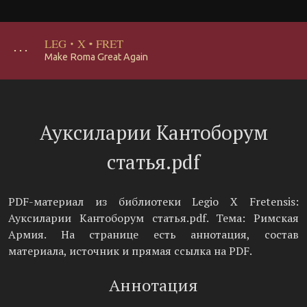
LEG
·
X
·
FRET
･･･
Make Roma Great Again
Ауксиларии Кантоборум
статья.pdf
PDF-материал из библиотеки Legio X Fretensis:
Ауксиларии Кантоборум статья.pdf. Тема: Римская
Армия. На странице есть аннотация, состав
материала, источник и прямая ссылка на PDF.
Аннотация