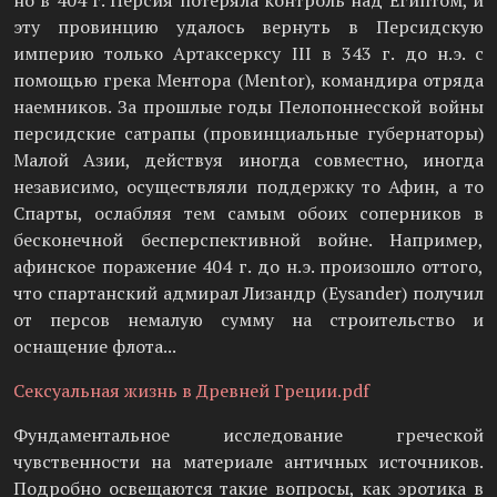
но в 404 г. Персия потеряла контроль над Египтом, и
эту провинцию удалось вернуть в Персидскую
империю только Артаксерксу III в 343 г. до н.э. с
помощью грека Ментора (Mentor), командира отряда
наемников. За прошлые годы Пелопоннесской войны
персидские сатрапы (провинциальные губернаторы)
Малой Азии, действуя иногда совместно, иногда
независимо, осуществляли поддержку то Афин, а то
Спарты, ослабляя тем самым обоих соперников в
бесконечной бесперспективной войне. Например,
афинское поражение 404 г. до н.э. произошло оттого,
что спартанский адмирал Лизандр (Eysander) получил
от персов немалую сумму на строительство и
оснащение флота...
Сексуальная жизнь в Древней Греции.pdf
Фундаментальное исследование греческой
чувственности на материале античных источников.
Подробно освещаются такие вопросы, как эротика в