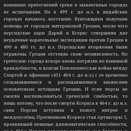
излишних притеснений греки в захваченных городах
не испытывали. Но в 499 г. до н.э. в лидийских
городах началось восстание. Бунтовщики получили
помощь от городов материковой Греции, после чего
персидские цари Дарий и Ксеркс совершили две
неудачные карательные экспедиции против Греции в
490 и 480 гг. до н.э. Персидские вторжения были
отражены. Греция отстояла свою независимость. Но
греческие города вскоре вновь погрязли во взаимной
враждебности, и долгая Пелопоннесская война между
Спартой и Афинами (431-404 г. до н.э.) с ее временно
создававшимися и распадавшимися альянсами
основательно истощила Грецию. И если персы не
смогли воспользоваться греческой слабостью, то
лишь потому, что после смерти Ксеркса в 464 г. до н.э.
сама Персия вступила в полосу интриг и
междоусобиц. Преемником Ксеркса стал Артаксеркс I,
проявивший немалые дипломатические способности,