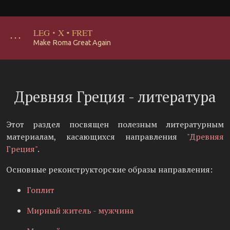
LEG
·
X
·
FRET
･･･
Make Roma Great Again
Древняя Греция - литература
Этот раздел посвящен полезным литературным
материалам, касающихся направления
"Древняя
Греция"
.
Основные реконструкторские образы направления:
Гоплит
Мирный житель - мужчина