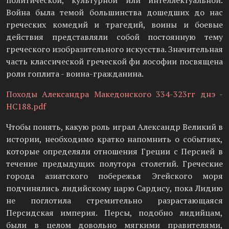
политической, культурной или интеллектуальной.
Война была темой большинства дошедших до нас
греческих комедий и трагедий, воины и боевые
действия представляли собой постоянную тему
греческого изобразительного искусства. Значительная
часть классической греческой фи лософии посвящена
роли гоплита - воина-гражданина.
Походы Александра Македонского 334-323гг днэ -
НС188.pdf
Чтобы понять, какую роль играл Александр Великий в
истории, необходимо кратко напомнить о событиях,
которые определяли отношения Греции с Персией в
течение предыдущих полутора столетий. Греческие
города азиатского побережья Эгейского моря
подчинялись лидийскому царю Сардису, пока Лидию
не поглотила стремительно разрастающаяся
Персидская империя. Персы, подобно лидийцам,
были в целом довольно мягкими правителями,