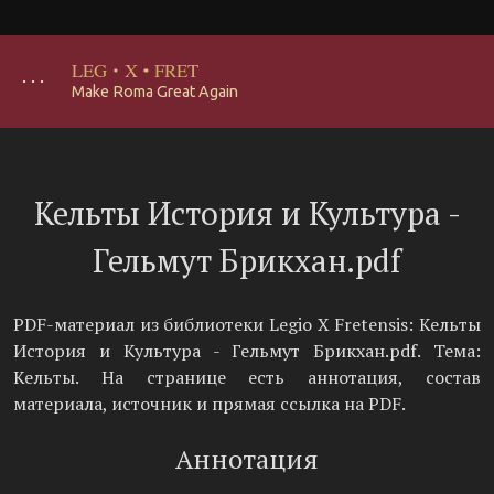
LEG
·
X
·
FRET
･･･
Make Roma Great Again
Кельты История и Культура -
Гельмут Брикхан.pdf
PDF-материал из библиотеки Legio X Fretensis: Кельты
История и Культура - Гельмут Брикхан.pdf. Тема:
Кельты. На странице есть аннотация, состав
материала, источник и прямая ссылка на PDF.
Аннотация