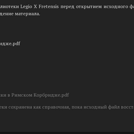
иотеки Legio X Fretensis перед открытием исходного ф
дение материала.
идже.pdf
пки в Римском Корбридже.pdf
ки сохранена как справочная, пока исходный файл восст