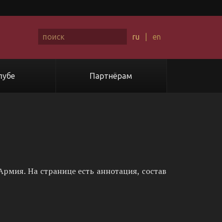
ru
|
en
лубе
Партнёрам
Армия. На странице есть аннотация, состав