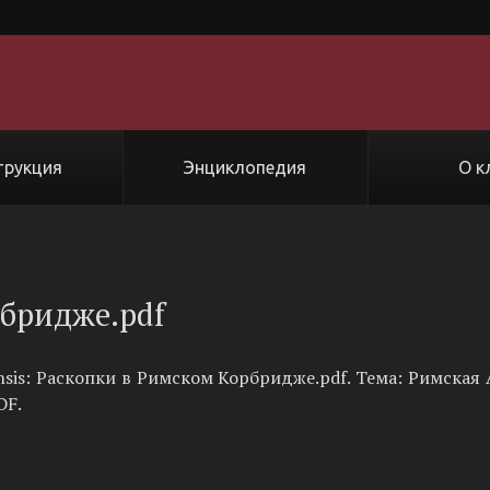
трукция
Энциклопедия
О к
бридже.pdf
nsis: Раскопки в Римском Корбридже.pdf. Тема: Римская 
DF.