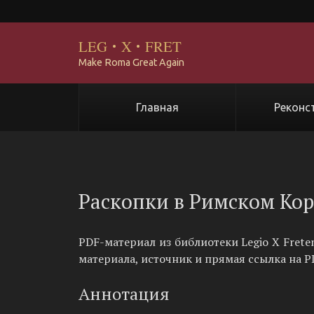
LEG
·
X
·
FRET
Make Roma Great Again
Главная
Реконс
Раскопки в Римском Кор
PDF-материал из библиотеки Legio X Frete
материала, источник и прямая ссылка на P
Аннотация