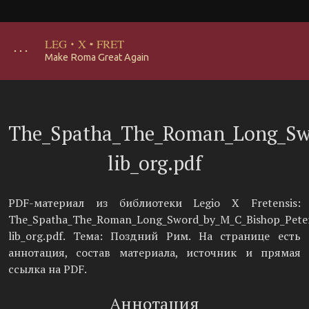
LEG
·
X
·
FRET
･･･
Make Roma Great Again
The_Spatha_The_Roman_Long_Swor
lib_org.pdf
PDF-материал из библиотеки Legio X Fretensis:
The_Spatha_The_Roman_Long_Sword_by_M_C_Bishop_Peter_
lib_org.pdf. Тема: Поздний Рим. На странице есть
аннотация, состав материала, источник и прямая
ссылка на PDF.
Аннотация