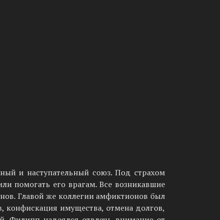
ый и наступательный союз. Под страхом
ли помо­гать его врагам. Все возникавшие
нов. Главой же коллегии амфиктионов был
, конфискация имущества, отмена долгов,
ей. Филипп надеялся отвлечь внимание от