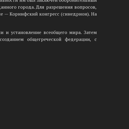
ельности им был заключен оборонительный
анного города. Для разрешения вопро­сов,
ие — Коринфский конгресс (синедрион). На
и и установление всеоб­щего мира. Затем
созданием общегреческой федерации, с