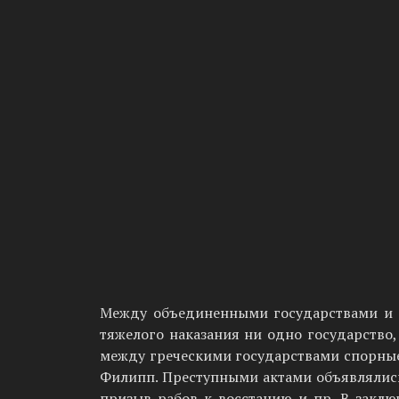
Между объединенными государствами и 
тяжелого наказания ни одно государство,
между греческими государст­вами спорны
Филипп. Преступными актами объявлялись 
призыв рабов к восстанию и пр. В заклю