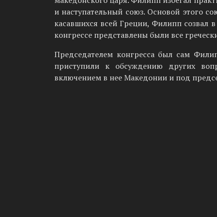
македонского царя. Филипп избегал прак
и наступатель­ный союз. Основой этого с
касавшихся всей Греции, Филипп созвал в
конгрессе представлены были все гречески
Председателем конгресса был сам Филипп
приступили к обсуждению других вопр
включением в нее Македонии и под предс