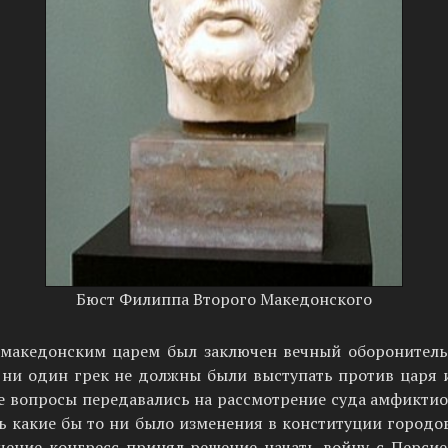
Бюст Филиппа Второго Македонского
македонским царем был заключен вечный оборонительн
 ни один грек не должны были выступать против царя и
е вопросы передавались на рассмотрение суда амфиктио
какие бы то ни было изме­нения в конституции городов
чение конгресс принял решение начать войну с Перси