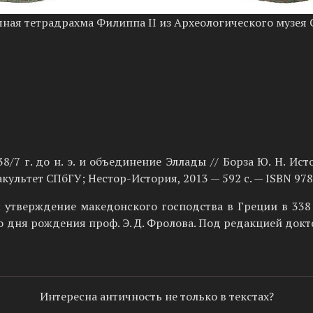
ная тетрадрахма Филиппа II из Археологического музея
8/7 г. до н. э. и объединение Эллады // Борза Ю. Н. И
культет СПбГУ; Нестор-История, 2013 — 592 с. — ISBN 97
 утверждение македонского господства в Греции в 338 г
 дня рождения проф. Э. Д. Фролова. Под редакцией доктор
Интересна античность не только в текстах?