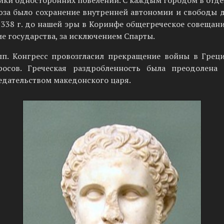
тики односторонних повелений. С каждым городом в отд
оюза было сохранение внутренней автономии и свободы д
 338 г. до нашей эры в Коринфе общегреческое совещан
е государства, за исключением Спарты.
. Конгресс про­возгласил прекращение войны в Греци
осов. Греческая раздробленность была преодолена 
едательством македонского царя.