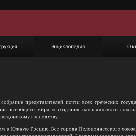
трукция
Энциклопедия
О к
 собрание представителей почти всех греческих госуда
ия всеобщего мира и создания панэллинского союза.
акедонскому господству.
м в Южную Грецию. Все города Пелопоннесского союза,