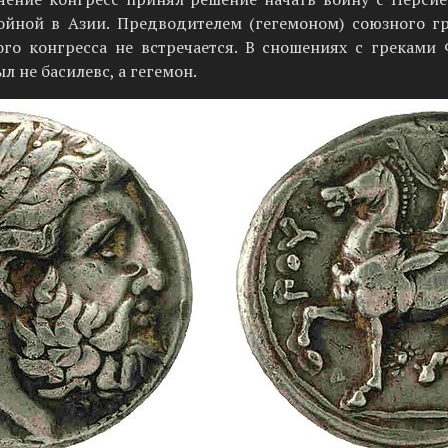
ойной в Азии. Предводителем (гегемоном) союзного г
ого конгресса не встречается. В сношениях с греками
л не басилевс, а гегемон.