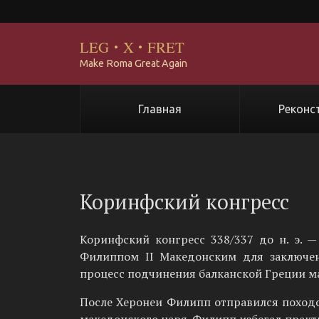
LEG
·
X
·
FRET
Make Roma Great Again
Главная
Реконс
Коринфский конгресс
Коринфский конгресс 338/337 до н. э. —
Филиппом II Македонским для заключен
процесс подчинения балканской Греции м
После Херонеи Филипп отправился походо