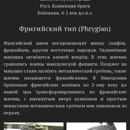
Русе. Коллекция братя
Бобокови. 4-2 век до н.э.
Фригийский тип (Phrygian)
Фригийский шлем воспроизводит шапку скифов,
фракийцев, других восточных народов. Удлинённая
макушка загибается каплей вперёд. В этих шлемах
сражались воины македонской фаланги. Позднее на
макушке стали загибать металлический гребень, такие
шлемы называются фракийскими. В Македонии
бронзовые фригийские колпаки ко 2-ому веку до
нашей эры трансформировались во фракийские
шлемы, с вытянутым вверх кумполом и простым
невысоким металлическим гребнем или плюмажем из
перьев.