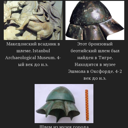
Македонский всадник в
Этот бронзовый
шлеме. Istanbul
беотийский шлем был
Archaeological Museum. 4-
найден в Тигре.
ый век до н.э.
Находится в музее
Эшмола в Оксфорде. 4-2
век до н.э.
Шлем из музея города