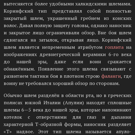
вытесняется более удобными халкидскими шлемами.
Коринфский тип представлял собой полностью
закрытый шлем, украшенный гребнем из конских
волос. Давал полную защиту головы, однако наносник
и закрытое лицо ограничивали обзор. Вне боя шлем
сдвигался на затылок, открывая лицо. Коринфский
шлем является непременным атрибутом
гоплита
на
изображениях древнегреческой керамики 6-го века
до нашей эры, даже если воин сражается
обнажённым. Появление этого шлема связывают с
развитием тактики боя в плотном строю
фаланги
, где
воину не требовался хороший обзор по сторонам.
Обычно шлем разделён в области рта, но в греческих
полисах южной Италии (Апулии) находят сплошные
шлемы 6—5 века до нашей эры, которые напоминают
котелок с отверстиями для глаз и дыхания
характерной Т-образной формы, наносник разделяет
«T» надвое. Этот тип шлема называется апуло-