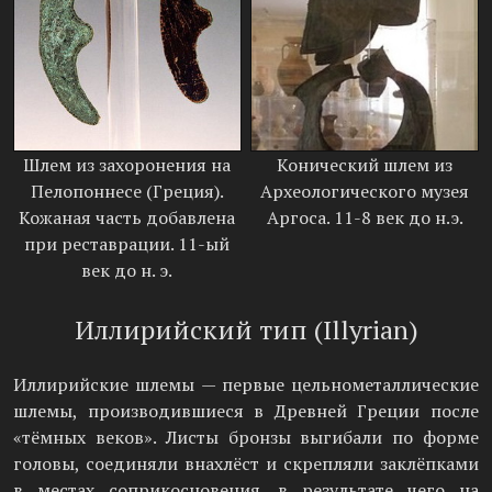
Шлем из захоронения на
Конический шлем из
Пелопоннесе (Греция).
Археологического музея
Кожаная часть добавлена
Аргоса. 11-8 век до н.э.
при реставрации. 11-ый
век до н. э.
Иллирийский тип (Illyrian)
Иллирийские шлемы — первые цельнометаллические
шлемы, производившиеся в Древней Греции после
«тёмных веков». Листы бронзы выгибали по форме
головы, соединяли внахлёст и скрепляли заклёпками
в местах соприкосновения, в результате чего на