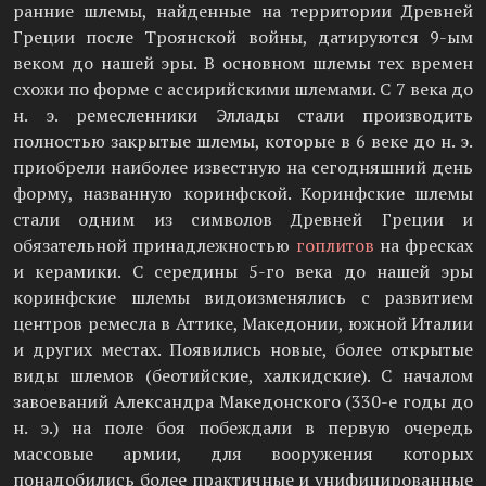
ранние шлемы, найденные на территории Древней
Греции после Троянской войны, датируются 9-ым
веком до нашей эры. В основном шлемы тех времен
схожи по форме с ассирийскими шлемами. С 7 века до
н. э. ремесленники Эллады стали производить
полностью закрытые шлемы, которые в 6 веке до н. э.
приобрели наиболее известную на сегодняшний день
форму, названную коринфской. Коринфские шлемы
стали одним из символов Древней Греции и
обязательной принадлежностью
гоплитов
на фресках
и керамики. С середины 5-го века до нашей эры
коринфские шлемы видоизменялись с развитием
центров ремесла в Аттике, Македонии, южной Италии
и других местах. Появились новые, более открытые
виды шлемов (беотийские, халкидские). С началом
завоеваний Александра Македонского (330-е годы до
н. э.) на поле боя побеждали в первую очередь
массовые армии, для вооружения которых
понадобились более практичные и унифицированные