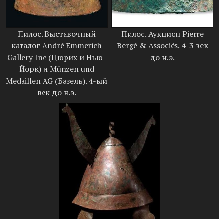
Пилос. Выставочный
Пилос. Аукцион Pierre
каталог André Emmerich
Bergé & Associés. 4-3 век
Gallery Inc (Цюрих и Нью-
до н.э.
Йорк) и Münzen und
Medaillen AG (Базель). 4-ый
век до н.э.