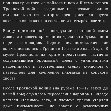
подкладку из того же войлока и кожи. Шлемы героев
Троянской войны, созданные не греками, сильно
отличались от тех, которые греки рисовали спустя
шесть веков на вазах, и состояли из четырёх пластин.
Ввиду примитивной конструкции составной шлем
дошел до нашего времени из древности буквально в
паре экземпляров. Первые цельнометаллические
шлемы появились в Греции в 15 веке до нашей эры. В
музее Ираклиона на Крите представлен частично
сохранившийся бронзовый шлем с удлинёнными
нащёчниками и заострённым кверху кумполом с
навершием для крепления плюмажа из конского
хвоста.
После Троянской войны (на рубеже 13—12 веков до
нашей эры) случилось переселение народов. В Элладе
настали «тёмные» века, и племена греков утеряли
даже письменность, не говоря о ремесленных