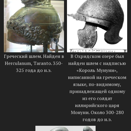
Греческий шлем. Найден в
В Охридском озере был
Herculanum, Taranto. 350-
найден шлем с надписью
325 года до н.э.
«Король Мунуни»,
написанной на греческом
языке, по-видимому,
принадлежащей одному
из его солдат
иллирийского царя
Монуни. Около 300-280
годов до н.э.