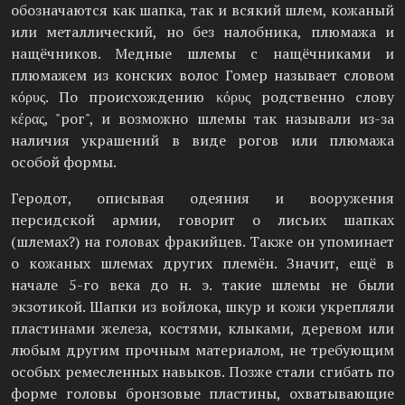
обозначаются как шапка, так и всякий шлем, кожаный
или металлический, но без налобника, плюмажа и
нащёчников. Медные шлемы с нащёчниками и
плюмажем из конских волос Гомер называет словом
κόρυς. По происхождению κόρυς родственно слову
κέρας, "рог", и возможно шлемы так называли из-за
наличия украшений в виде рогов или плюмажа
особой формы.
Геродот, описывая одеяния и вооружения
персидской армии, говорит о лисьих шапках
(шлемах?) на головах фракийцев. Также он упоминает
о кожаных шлемах других племён. Значит, ещё в
начале 5-го века до н. э. такие шлемы не были
экзотикой. Шапки из войлока, шкур и кожи укрепляли
пластинами железа, костями, клыками, деревом или
любым другим прочным материалом, не требующим
особых ремесленных навыков. Позже стали сгибать по
форме головы бронзовые пластины, охватывающие