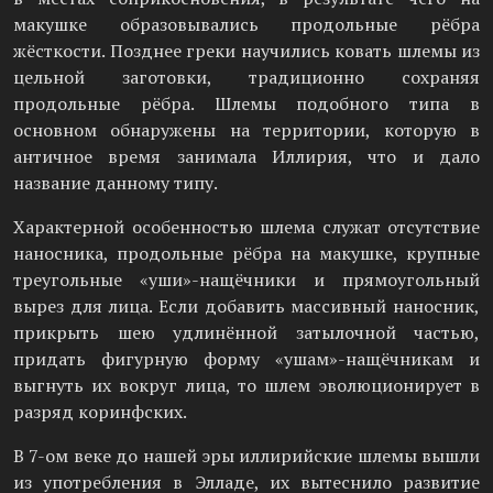
макушке образовывались продольные рёбра
жёсткости. Позднее греки научились ковать шлемы из
цельной заготовки, традиционно сохраняя
продольные рёбра. Шлемы подобного типа в
основном обнаружены на территории, которую в
античное время занимала Иллирия, что и дало
название данному типу.
Характерной особенностью шлема служат отсутствие
наносника, продольные рёбра на макушке, крупные
треугольные «уши»-нащёчники и прямоугольный
вырез для лица. Если добавить массивный наносник,
прикрыть шею удлинённой затылочной частью,
придать фигурную форму «ушам»-нащёчникам и
выгнуть их вокруг лица, то шлем эволюционирует в
разряд коринфских.
В 7-ом веке до нашей эры иллирийские шлемы вышли
из употребления в Элладе, их вытеснило развитие