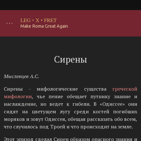
LEG
·
X
·
FRET
･･･
Make Roma Great Again
Сирены
Мыслевцев А.С.
Сирены - мифологические существа
греческой
мифологии
, чье пение обещает путнику знание и
наслаждение, но ведет к гибели. В «Одиссее» они
сидят на цветущем лугу среди костей погибших
моряков и зовут Одиссея, обещая рассказать обо всем,
что случилось под Троей и что происходит на земле.
Этот эпизод сделал Сирен образом опасного знания и