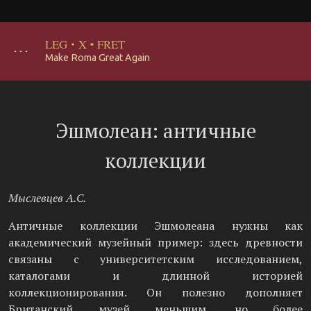
LEG
·
X
·
FRET
･･･
Make Roma Great Again
Эшмолеан: античные
коллекции
Мыслевцев А.С.
Античные коллекции Эшмолеана нужны как
академический музейный пример: здесь древности
связаны с университетским исследованием,
каталогами и длинной историей
коллекционирования. Он полезно дополняет
Британский музей меньшим, но более