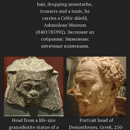
hair, dropping moustache,
trousers and a tunic, he
carries a Celtic shield,
Ashmolean Museum
(8401785992). Экспонат из
собрания: Эшмолеан:
античные коллекции.
Head from a life-size
Portrait head of
granodiorite statue of a
Demosthenes, Greek, 250-