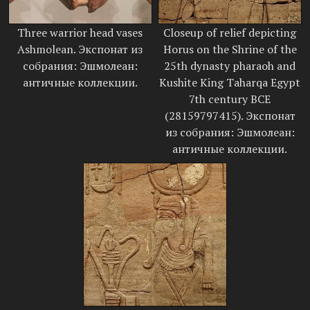
Three warrior head vases
Closeup of relief depicting
Ashmolean. Экспонат из
Horus on the Shrine of the
собрания: Эшмолеан:
25th dynasty pharaoh and
античные коллекции.
Kushite King Taharqa Egypt
7th century BCE
(28159797415). Экспонат
из собрания: Эшмолеан:
античные коллекции.