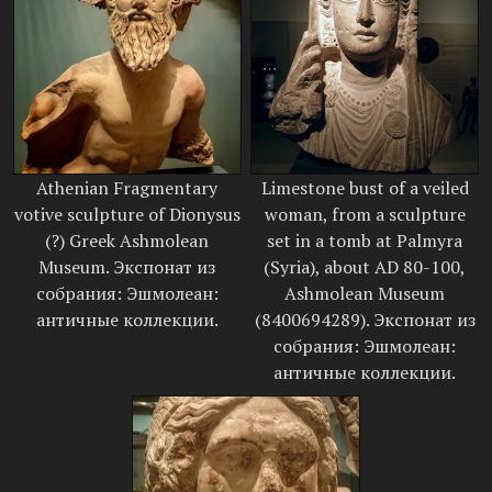
Athenian Fragmentary
Limestone bust of a veiled
votive sculpture of Dionysus
woman, from a sculpture
(?) Greek Ashmolean
set in a tomb at Palmyra
Museum. Экспонат из
(Syria), about AD 80-100,
собрания: Эшмолеан:
Ashmolean Museum
античные коллекции.
(8400694289). Экспонат из
собрания: Эшмолеан:
античные коллекции.