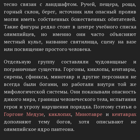
тесно связан с ландшафтом. Ручей, пещера, роща,
горный склон, берег, источник или опасный пролив
могли иметь собственных божественных обитателей.
Такие фигуры редко стоят в центре учебного списка
олимпийцев, но именно они часто объясняют
местный культ, название святилища, сцену на вазе
или посвящение простого человека.
Отдельную группу составляли чудовищные и
пограничные существа. Горгоны, киклопы, кентавры,
сирены, сфинксы, минотавр и другие персонажи не
всегда были богами, но работали внутри той же
мифологической системы. Они показывали опасность
дикого мира, границы человеческого тела, испытания
героя и угрозу нарушения порядка. Поэтому статьи о
Горгоне Медузе
,
киклопах
,
Минотавре
и
кентаврах
дополняют тему богов, хотя описывают не
олимпийское ядро пантеона.