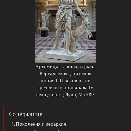
Артемида с ланью, «Диана
Версальская», римская
копия I-II веков н. э. с
греческого оригинала IV
века до н. э.; Лувр, Ma 589.
Содержание
Поколения и иерархия