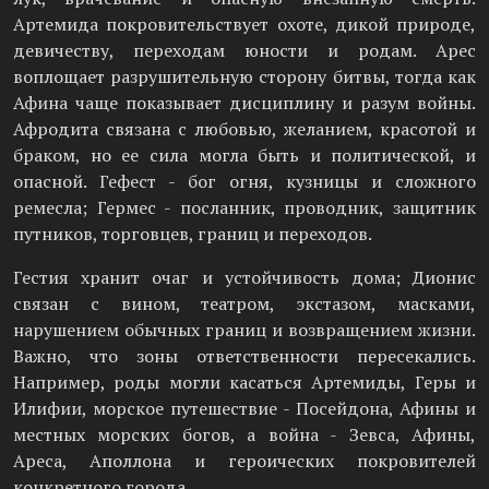
Артемида покровительствует охоте, дикой природе,
девичеству, переходам юности и родам. Арес
воплощает разрушительную сторону битвы, тогда как
Афина чаще показывает дисциплину и разум войны.
Афродита связана с любовью, желанием, красотой и
браком, но ее сила могла быть и политической, и
опасной. Гефест - бог огня, кузницы и сложного
ремесла; Гермес - посланник, проводник, защитник
путников, торговцев, границ и переходов.
Гестия хранит очаг и устойчивость дома; Дионис
связан с вином, театром, экстазом, масками,
нарушением обычных границ и возвращением жизни.
Важно, что зоны ответственности пересекались.
Например, роды могли касаться Артемиды, Геры и
Илифии, морское путешествие - Посейдона, Афины и
местных морских богов, а война - Зевса, Афины,
Ареса, Аполлона и героических покровителей
конкретного города.