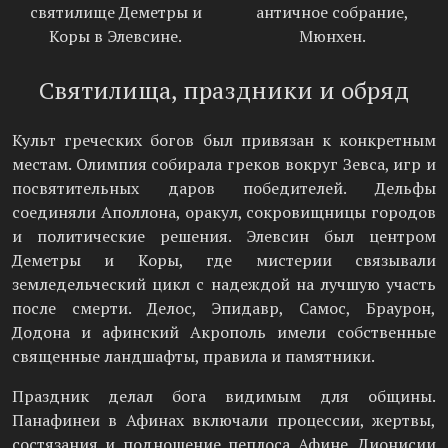
святилище Деметры и
античное собрание,
Коры в Элевсине.
Мюнхен.
Святилища, праздники и обряд
Культ греческих богов был привязан к конкретным
местам. Олимпия собирала греков вокруг Зевса, игр и
посвятительных даров победителей. Дельфы
соединяли Аполлона, оракул, сокровищницы городов
и политические решения. Элевсин был центром
Деметры и Коры, где мистерии связывали
земледельческий цикл с надеждой на лучшую участь
после смерти. Делос, Эпидавр, Самос, Браурон,
Додона и афинский Акрополь имели собственные
священные ландшафты, правила и памятники.
Праздник делал бога видимым для общины.
Панафинеи в Афинах включали процессии, жертвы,
состязания и подношение пеплоса Афине. Дионисии