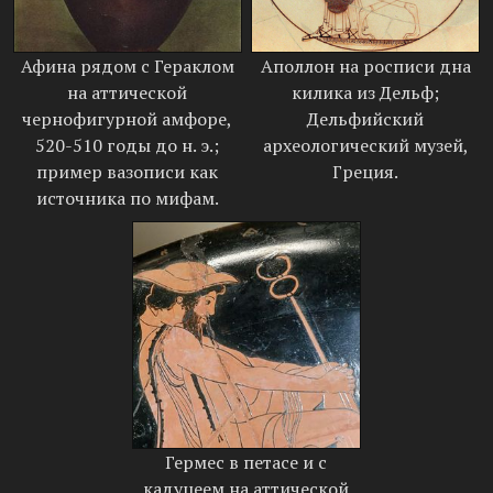
Афина рядом с Гераклом
Аполлон на росписи дна
на аттической
килика из Дельф;
чернофигурной амфоре,
Дельфийский
520-510 годы до н. э.;
археологический музей,
пример вазописи как
Греция.
источника по мифам.
Гермес в петасе и с
кадуцеем на аттической