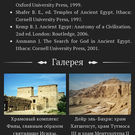
Oxford University Press, 1999.
Shafer B. E., ed. Temples of Ancient Egypt. Ithaca:
Cornell University Press, 1997.
Kemp B. J. Ancient Egypt: Anatomy of a Civilization.
2nd ed. London: Routledge, 2006.
Assmann J. The Search for God in Ancient Egypt.
Ithaca: Cornell University Press, 2001.
Галерея
Храмовый комплекс
Дейр эль-Бахри: храм
Филы, главным образом
Хатшепсут, храм Тутмоса
святилище Исиды.
III и храм Ментухотепа II