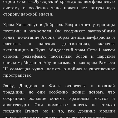
строительства. Луксорский храм дополнял фиванскую
систему и особенно ясно показывает ритуальную
сторону царской власти.
Храм Хатшепсут в Дейр эль-Бахри стоит у границы
пустыни и некрополя. Он соединяет заупокойный
культ, почитание Амона, образ женщины-фараона и
рассказы о царских достижениях, включая
экспедицию в Пунт. Абидосский храм Сети I важен
своими рельефами, часовнями богов и царским
списком; Мединет-Абу показывает, как храм Рамсеса
III совмещал культ, память о войнах и укрепленное
пространство.
Эдфу, Дендера и Филы относятся к поздней
традиции, но они особенно ценны потому, что
сохранили большие объемы храмовых текстов и
архитектуры. Они помогают понять не только
поздний Египет, но и то, как древние модели
продолжали жить в новых политических условиях.