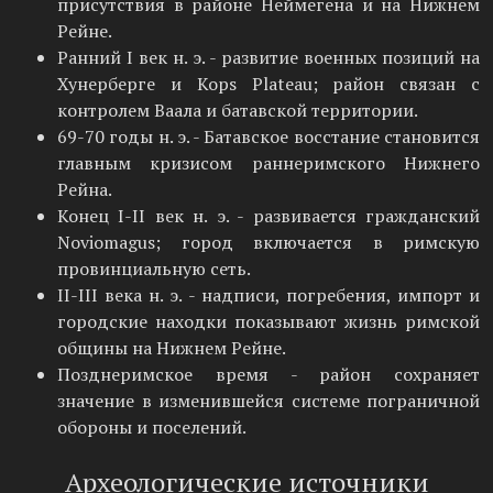
присутствия в районе Неймегена и на Нижнем
Рейне.
Ранний I век н. э. - развитие военных позиций на
Хунерберге и Kops Plateau; район связан с
контролем Ваала и батавской территории.
69-70 годы н. э. - Батавское восстание становится
главным кризисом раннеримского Нижнего
Рейна.
Конец I-II век н. э. - развивается гражданский
Noviomagus; город включается в римскую
провинциальную сеть.
II-III века н. э. - надписи, погребения, импорт и
городские находки показывают жизнь римской
общины на Нижнем Рейне.
Позднеримское время - район сохраняет
значение в изменившейся системе пограничной
обороны и поселений.
Археологические источники