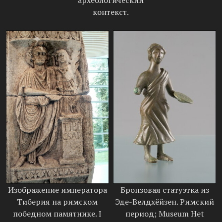
археологический
контекст.
Изображение императора
Бронзовая статуэтка из
Тиберия на римском
Эде-Велдхёйзен. Римский
победном памятнике. I
период; Museum Het