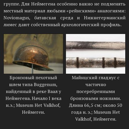
группе. Для Неймегена особенно важно не подменять
местный материал любыми «рейнскими» аналогиями:
Noviomagus, батавская среда и Нижнегерманский
лимес дают собственный археологический профиль.
Бронзовый пехотный
Майнцский гладиус с
шлем типа Buggenum,
частично
найденный в реке Ваал у
посеребренными
Неймегена. Начало I века
бронзовыми ножнами.
н.э.; Museum Het Valkhof,
Длина 66,5 см; около 50
Неймеген.
года н. э.; Museum Het
Valkhof, Неймеген.