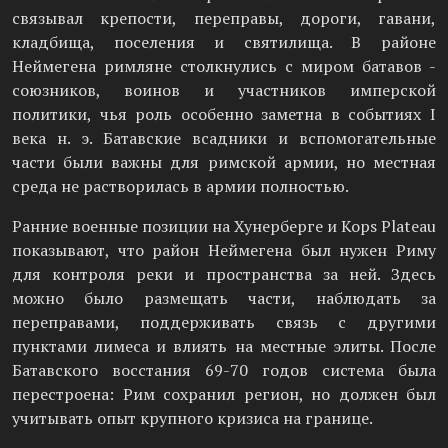
связывал крепости, переправы, дороги, гавани,
кладбища, поселения и святилища. В районе
Неймегена римляне столкнулись с миром батавов -
союзников, воинов и участников имперской
политики, чья роль особенно заметна в событиях I
века н. э. Батавские всадники и вспомогательные
части были важны для римской армии, но местная
среда не растворилась в армии полностью.
Ранние военные позиции на Хунерберге и Kops Plateau
показывают, что район Неймегена был нужен Риму
для контроля реки и пространства за ней. Здесь
можно было размещать части, наблюдать за
переправами, поддерживать связь с другими
пунктами лимеса и влиять на местные элиты. После
Батавского восстания 69-70 годов система была
перестроена: Рим сохранил регион, но должен был
учитывать опыт крупного кризиса на границе.