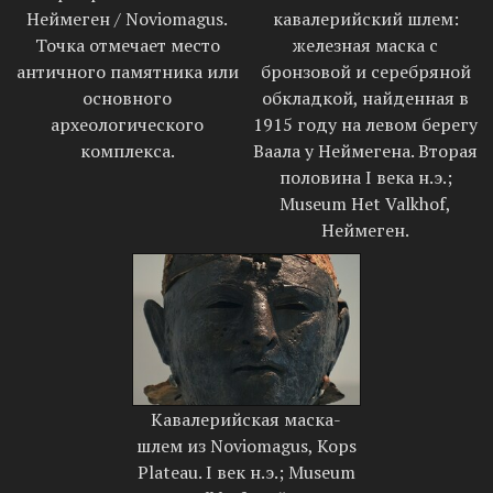
Неймеген / Noviomagus.
кавалерийский шлем:
Точка отмечает место
железная маска с
античного памятника или
бронзовой и серебряной
основного
обкладкой, найденная в
археологического
1915 году на левом берегу
комплекса.
Ваала у Неймегена. Вторая
половина I века н.э.;
Museum Het Valkhof,
Неймеген.
Кавалерийская маска-
шлем из Noviomagus, Kops
Plateau. I век н.э.; Museum