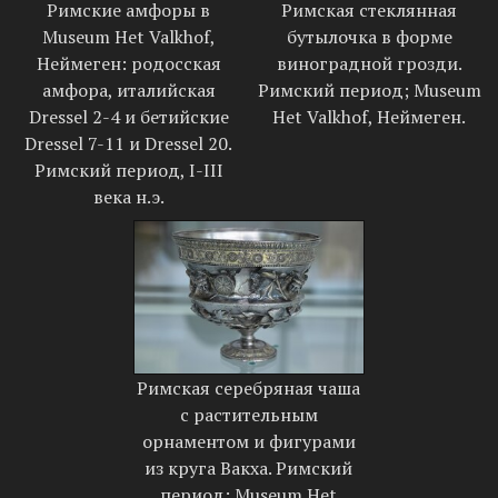
Римские амфоры в
Римская стеклянная
Museum Het Valkhof,
бутылочка в форме
Неймеген: родосская
виноградной грозди.
амфора, италийская
Римский период; Museum
Dressel 2-4 и бетийские
Het Valkhof, Неймеген.
Dressel 7-11 и Dressel 20.
Римский период, I-III
века н.э.
Римская серебряная чаша
с растительным
орнаментом и фигурами
из круга Вакха. Римский
период; Museum Het