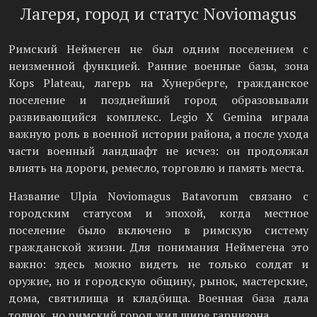
Лагеря, город и статус Noviomagus
Римский Неймеген не был одним поселением с
неизменной функцией. Ранние военные базы, зона
Kops Plateau, лагерь на Хунерберге, гражданское
поселение и позднейший город образовывали
развивающийся комплекс. Legio X Gemina играла
важную роль в военной истории района, а после ухода
части военный ландшафт не исчез: он продолжал
влиять на дороги, ремесло, торговлю и память места.
Название Ulpia Noviomagus Batavorum связано с
городским статусом и эпохой, когда местное
поселение было включено в римскую систему
гражданской жизни. Для понимания Неймегена это
важно: здесь можно видеть не только солдат и
оружие, но и городскую общину, рынок, мастерские,
дома, святилища и кладбища. Военная база дала
толчок, но римский город жил шире гарнизона.