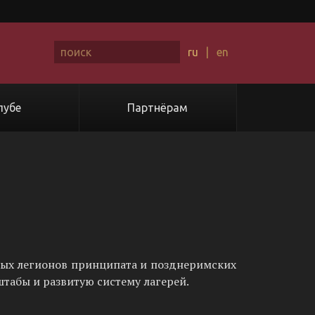
ru
|
en
лубе
Партнёрам
ных легионов принципата и позднеримских
штабы и развитую систему лагерей.