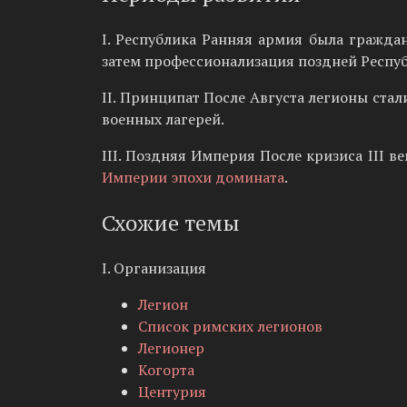
I. Республика Ранняя армия была гражда
затем профессионализация поздней Респу
II. Принципат После Августа легионы ста
военных лагерей.
III. Поздняя Империя После кризиса III в
Империи эпохи домината
.
Схожие темы
I. Организация
Легион
Список римских легионов
Легионер
Когорта
Центурия