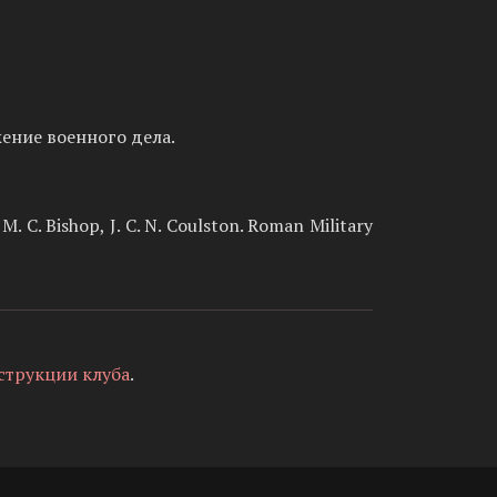
жение военного дела.
 C. Bishop, J. C. N. Coulston. Roman Military
струкции клуба
.