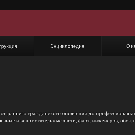
трукция
Энциклопедия
О к
от раннего гражданского ополчения до профессиональ
оюзные и вспомогательные части, флот, инженеров, обоз, 