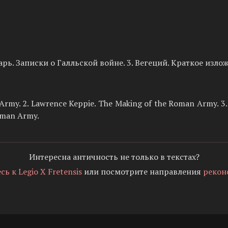
арь. Записки о Галльской войне. 3. Вегеций. Краткое изло
my. 2. Lawrence Keppie. The Making of the Roman Army. 3. M.
oman Army.
Интересна античность не только в текстах?
 к Legio X Fretensis
или посмотрите направления
рекон