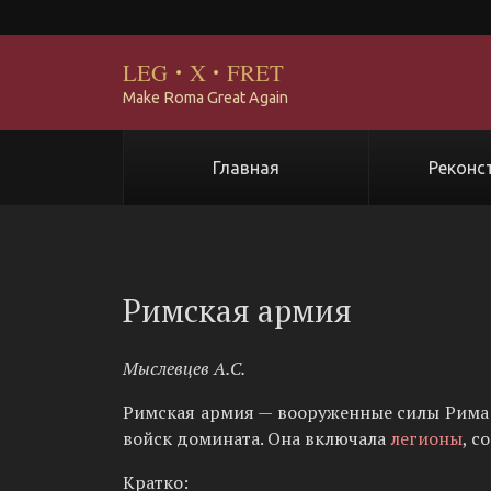
LEG
·
X
·
FRET
Make Roma Great Again
Главная
Реконс
Римская армия
Мыслевцев А.С.
Римская армия — вооруженные силы Рима 
войск домината. Она включала
легионы
, с
Кратко: