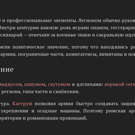
е и профессиональные элементы. Легионом обычно рук
 Внутри центурии важную роль играли опцион, тессерар
силларий — отвечали за военные знаки и сакральную ид
имели политическое значение, потому что находились 
 армии, пограничные части, комитатенсы, лимитаны и н
ение
ладиусом
,
пилумом
,
скутумом
и доспехами:
лорикой сег
 региона, типа части и снабжения.
тура.
Каструм
позволял армии быстро создавать защи
 укрепления и осадные машины. Поэтому римская ар
ерритории и романизации провинций.