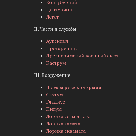
Контуберний
Центурион
Легат
II. Части и службы
Ауксилия
Преторианцы
Древнеримский военный флот
Каструм
III. Вооружение
Шлемы римской армии
Скутум
Гладиус
Пилум
Лорика сегментата
Лорика хамата
Лорика сквамата