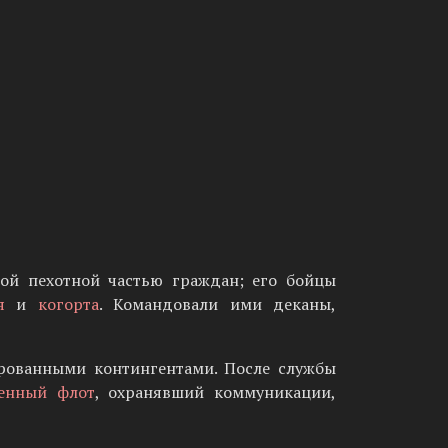
ой пехотной частью граждан; его бойцы
я
и
когорта
. Командовали ими деканы,
рованными контингентами. После службы
енный флот
, охранявший коммуникации,