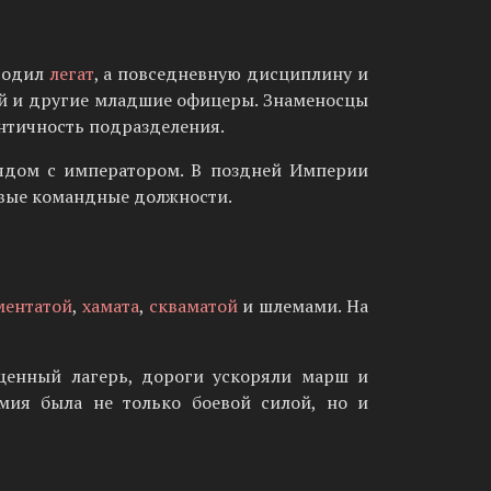
оводил
легат
, а повседневную дисциплину и
ий и другие младшие офицеры. Знаменосцы
ентичность подразделения.
рядом с императором. В поздней Империи
овые командные должности.
ментатой
,
хамата
,
скваматой
и шлемами. На
щенный лагерь, дороги ускоряли марш и
мия была не только боевой силой, но и