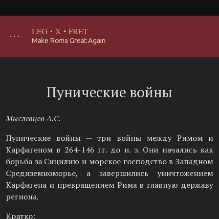
LEG
·
X
·
FRET
･･･
Make Roma Great Again
Пунические войны
Мыслевцев А.С.
Пунические войны — три войны между Римом и
Карфагеном в 264-146 гг. до н. э. Они начались как
борьба за Сицилию и морское господство в Западном
Средиземноморье, а завершились уничтожением
Карфагена и превращением Рима в главную державу
региона.
Кратко: