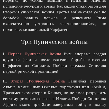
Корсику, но усилил позиции в Испании. Именно
испанские ресурсы и армия Баркидов стали базой для
Второй Пунической войны. Третья война была уже не
борьбой равных держав, а решением Рима
окончательно устранить восстановившийся, но
политически зависимый Карфаген.
Три Пунические войны
I.
Первая Пуническая Война
Рим впервые создал
крупный флот и после тяжелой борьбы вытеснил
Карфаген из Сицилии. Победа сделала Сицилию
первой римской провинцией.
II.
Вторая Пуническая Война
Ганнибал перешел
Альпы, нанес Риму тяжелые поражения при Требии,
Тразименском озере и Каннах, но не смог разрушить
систему римских союзов в Италии. Победа Сципиона
Африканского при Заме завершила войну в пользу