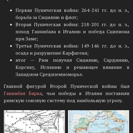
Первая Пуническая война: 264-241 гг. до н. э.,
борьба за Сицилию и флот;
Вторая Пуническая война: 218-201 гг. до н. э.,
поход Ганнибала в Италию и победа Сципиона
при Заме;
Третья Пуническая война: 149-146 гг. до н. э.,
осада и разрушение Карфагена;
итог — Рим получил Сицилию, Сардинию,
Корсику, Испанию и решающее влияние в
Западном Средиземноморье.
Главной фигурой Второй Пунической войны был
Ганнибал Барка
, чьи победы в Италии поставили
римскую союзную систему под наибольшую угрозу.