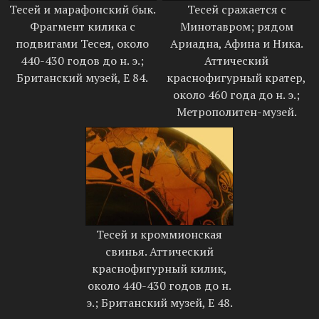
Тесей и марафонский бык.
Тесей сражается с
Фрагмент килика с
Минотавром; рядом
подвигами Тесея, около
Ариадна, Афина и Ника.
440-430 годов до н. э.;
Аттический
Британский музей, E 84.
краснофигурный кратер,
около 460 года до н. э.;
Метрополитен-музей.
Тесей и кроммионская
свинья. Аттический
краснофигурный килик,
около 440-430 годов до н.
э.; Британский музей, E 48.