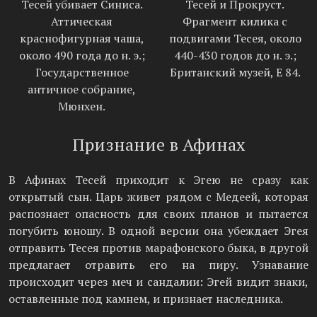
Тесей убивает Синиса.
Тесей и Прокруст.
Аттическая
Фрагмент килика с
краснофигурная чаша,
подвигами Тесея, около
около 490 года до н. э.;
440-430 годов до н. э.;
Государственное
Британский музей, E 84.
античное собрание,
Мюнхен.
Признание в Афинах
В Афинах Тесей приходит к Эгею не сразу как
открытый сын. Царь живет рядом с Медеей, которая
распознает опасность для своих планов и пытается
погубить юношу. В одной версии она убеждает Эгея
отправить Тесея против марафонского быка, в другой
предлагает отравить его на пиру. Узнавание
происходит через меч и сандалии: Эгей видит знаки,
оставленные под камнем, и признает наследника.