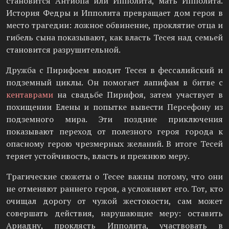
становится Антиопа или Ипполита, мать Ипполита.
История Федры и Ипполита превращает дом героя в
место трагедии: ложное обвинение, проклятие отца и
гибель сына показывают, как власть Тесея над семьей
становится разрушительной.
Дружба с Пирифоем вводит Тесея в фессалийский и
подземный циклы. Он помогает лапифам в битве с
кентаврами
на свадьбе Пирифоя, затем участвует в
похищении Елены и попытке вывести Персефону из
подземного мира. Эти поздние приключения
показывают переход от полезного героя города к
опасному герою чрезмерных желаний. В итоге Тесей
теряет устойчивость, власть и прежнюю меру.
Трагические сюжеты о Тесее важны потому, что они
не отменяют раннего героя, а усложняют его. Тот, кто
очищал дорогу от чужой жестокости, сам может
совершать действия, нарушающие меру: оставить
Ариадну, проклясть Ипполита, участвовать в