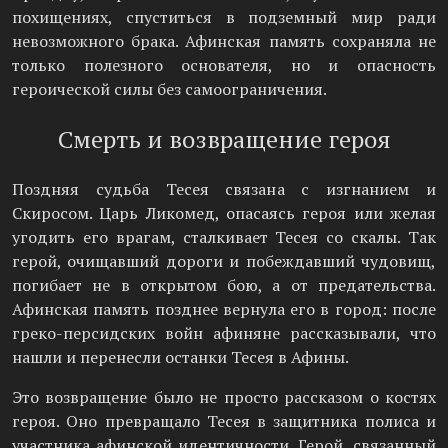
похищениях, спуститься в подземный мир ради
невозможного брака. Афинская память сохраняла не
только полезного основателя, но и опасность
героической силы без самоограничения.
Смерть и возвращение героя
Поздняя судьба Тесея связана с изгнанием и
Скиросом. Царь Ликомед, опасаясь героя или желая
угодить его врагам, сталкивает Тесея со скалы. Так
герой, очищавший дороги и побеждавший чудовищ,
погибает не в открытом бою, а от предательства.
Афинская память позднее вернула его в город: после
греко-персидских войн афиняне рассказывали, что
нашли и перенесли останки Тесея в Афины.
Это возвращение было не просто рассказом о костях
героя. Оно превращало Тесея в защитника полиса и
участника афинской идентичности. Герой, связанный