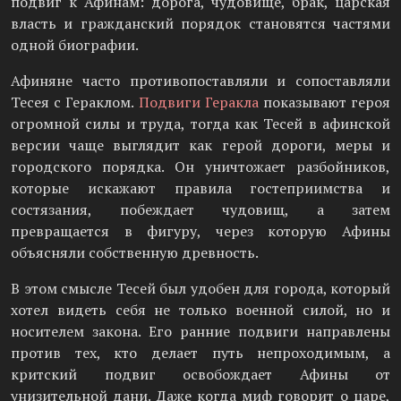
подвиг к Афинам: дорога, чудовище, брак, царская
власть и гражданский порядок становятся частями
одной биографии.
Афиняне часто противопоставляли и сопоставляли
Тесея с Гераклом.
Подвиги Геракла
показывают героя
огромной силы и труда, тогда как Тесей в афинской
версии чаще выглядит как герой дороги, меры и
городского порядка. Он уничтожает разбойников,
которые искажают правила гостеприимства и
состязания, побеждает чудовищ, а затем
превращается в фигуру, через которую Афины
объясняли собственную древность.
В этом смысле Тесей был удобен для города, который
хотел видеть себя не только военной силой, но и
носителем закона. Его ранние подвиги направлены
против тех, кто делает путь непроходимым, а
критский подвиг освобождает Афины от
унизительной дани. Даже когда миф говорит о царе,