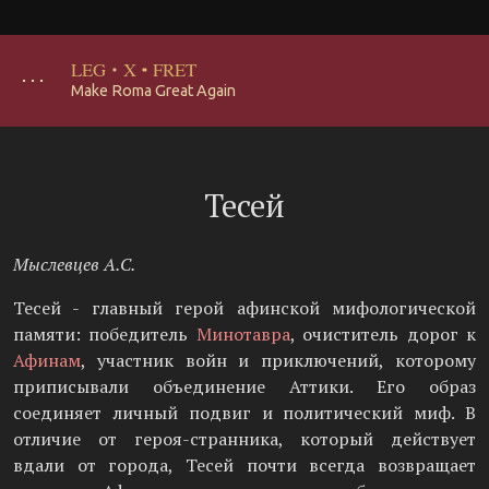
LEG
·
X
·
FRET
･･･
Make Roma Great Again
Тесей
Мыслевцев А.С.
Тесей - главный герой афинской мифологической
памяти: победитель
Минотавра
, очиститель дорог к
Афинам
, участник войн и приключений, которому
приписывали объединение Аттики. Его образ
соединяет личный подвиг и политический миф. В
отличие от героя-странника, который действует
вдали от города, Тесей почти всегда возвращает