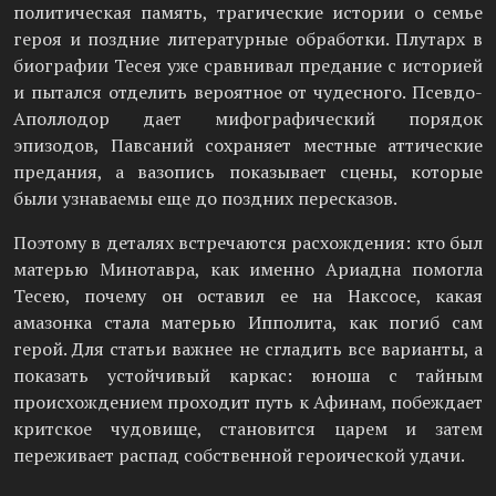
политическая память, трагические истории о семье
героя и поздние литературные обработки. Плутарх в
биографии Тесея уже сравнивал предание с историей
и пытался отделить вероятное от чудесного. Псевдо-
Аполлодор дает мифографический порядок
эпизодов, Павсаний сохраняет местные аттические
предания, а вазопись показывает сцены, которые
были узнаваемы еще до поздних пересказов.
Поэтому в деталях встречаются расхождения: кто был
матерью Минотавра, как именно Ариадна помогла
Тесею, почему он оставил ее на Наксосе, какая
амазонка стала матерью Ипполита, как погиб сам
герой. Для статьи важнее не сгладить все варианты, а
показать устойчивый каркас: юноша с тайным
происхождением проходит путь к Афинам, побеждает
критское чудовище, становится царем и затем
переживает распад собственной героической удачи.