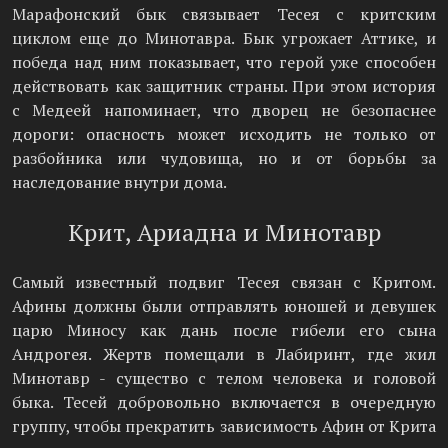
Марафонский бык связывает Тесея с критским
циклом еще до Минотавра. Бык угрожает Аттике, и
победа над ним показывает, что герой уже способен
действовать как защитник страны. При этом история
с Медеей напоминает, что дворец не безопаснее
дороги: опасность может исходить не только от
разбойника или чудовища, но и от борьбы за
наследование внутри дома.
Крит, Ариадна и Минотавр
Самый известный подвиг Тесея связан с Критом.
Афины должны были отправлять юношей и девушек
царю Миносу как дань после гибели его сына
Андрогея. Жертв помещали в Лабиринт, где жил
Минотавр - существо с телом человека и головой
быка. Тесей добровольно включается в очередную
группу, чтобы прекратить зависимость Афин от Крита