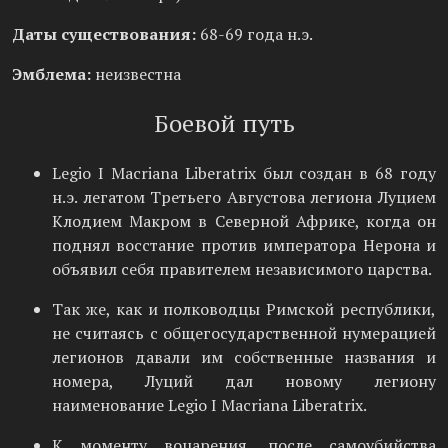
Даты существования:
68-69 года н.э.
Эмблема:
неизвестна
Боевой путь
Legio I Macriana Liberatrix был создан в 68 году
н.э. легатом Третьего Августова легиона Луцием
Клодием Макром в Северной Африке, когда он
поднял восстание против императора Нерона и
объявил себя правителем независимого царства.
Так же, как и полководцы Римской республики,
не считаясь с общегосударственной нумерацией
легионов давали им собственные названия и
номера, Луций дал новому легиону
наименование Legio I Macriana Liberatrix.
К моменту воцарения, после самоубийства