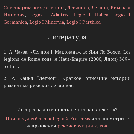
Список римских легионов
,
Легионер
,
Легион
,
Римская
Империя
,
Legio I Adiutrix
,
Legio I Italica
,
Legio I
Germanica
,
Legio I Minervia
,
Legio I Parthica
Литература
1. А. Чауза, «Легион I Макриана», в: Янн Ле Бохек, Les
legions de Rome sous le Haut-Empire (2000, Лион) 369–
371 гг.
2. Р. Канья “Легион”. Краткое описание истории
различных римских легионов.
Интересна античность не только в текстах?
Присоединяйтесь к Legio X Fretensis
или посмотрите
направления
реконструкции клуба
.