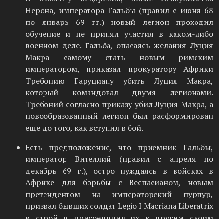
Нерона, императора Гальбы (правил с июня 68
по январь 69 гг.) новый легион проходил
обучение и не принял участия в каком-либо
военном деле. Гальба, опасаясь желания Луция
Макра самому стать новым римским
императором, приказал прокуратору Африки
Требонию Гаруциану убить Луция Макра,
который командовал двумя легионами.
Требоний согласно приказу убил Луция Макра, а
новообразованный легион был расформирован
еще до того, как вступил в бой.
Есть предположение, что приемник Гальбы,
император Вителлий (правил с апреля по
декабрь 69 г.), остро нуждаясь в войсках в
Африке для борьбы с Веспасианом, новым
претендентом на императорский пурпур,
призвал бывших солдат Legio I Macriana Liberatrix
в строй и присоединил их к другим своим