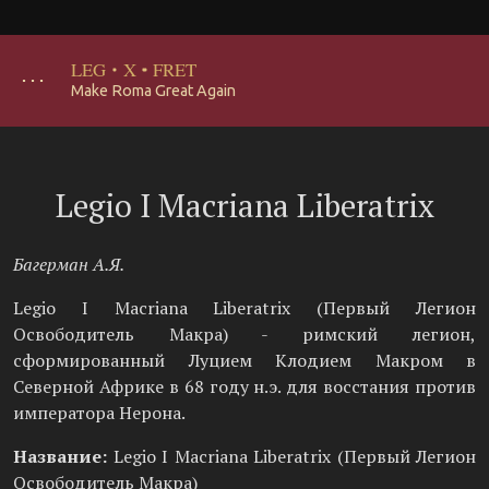
LEG
·
X
·
FRET
･･･
Make Roma Great Again
Legio I Macriana Liberatrix
Багерман А.Я.
Legio I Macriana Liberatrix (Первый Легион
Освободитель Макра) - римский легион,
сформированный Луцием Клодием Макром в
Северной Африке в 68 году н.э. для восстания против
императора Нерона.
Название:
Legio I Macriana Liberatrix (Первый Легион
Освободитель Макра)