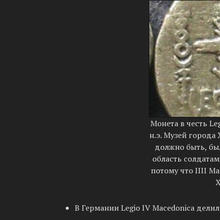
Монета в честь Legi
н.э. Музей города
должно быть, бы
область солдатам
потому что IIII M
Х
В Германии Legio IV Macedonica делил