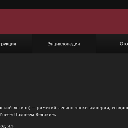
трукция
Энциклопедия
О к
ский легион) — римский легион эпохи империи, созданн
 Гнеем Помпеем Великим.
год н.э.