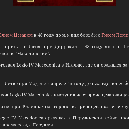
Юлием Цезарем
в 48 году до н.э. для борьбы с
Гнеем Помп
ca принял в битве при Диррахии в 48 году до н.э. По
озвище "Македонский".
тозвал Legio IV Macedonica в Италию, где он сражался з
 в битве при Модене в апреле 43 году до н.э., где понес 
ков Legio IV Macedonica выступил на стороне цезарианцев
в битве при Филиппах на стороне цезарианцев, позже вер
 Legio IV Macedonica сражался в Перузинской войне пр
во время осады Перуджи.