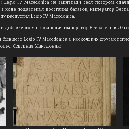
ы Legio IV Macedonica не запятнали себя позором сдач
 ходе подавления восстания батавов, император Веспаси
ду распустил Legio IV Macedonica.
a и добавлением пополнения император Веспасиан в 70 год
бывшего Legio IV Macedonica и нескольких других леги
опье, Северная Македония).