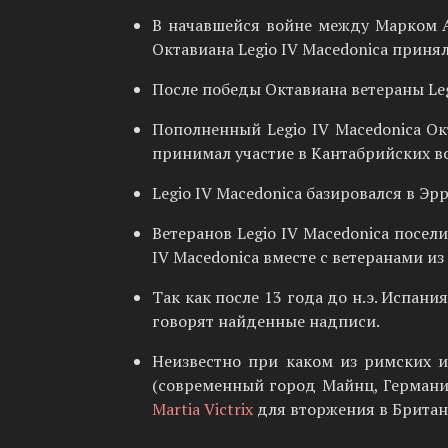
В начавшейся войне между Марком А
Октавиана Legio IV Macedonica принял
После победы Октавиана ветераны Leg
Пополненный Legio IV Macedonica Окт
принимал участие в Кантабрийских вой
Legio IV Macedonica базировался в 
Ветеранов Legio IV Macedonica посели
IV Macedonica вместе с ветеранами и
Так как после 13 года до н.э. Испан
говорят найденные надписи.
Неизвестно при каком из римских и
(современный город Майнц, Германия
Martia Victrix
для вторжения в Британию