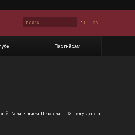
ru
|
en
лубе
Партнёрам
ый Гаем Юлием Цезарем в 48 году до н.э.