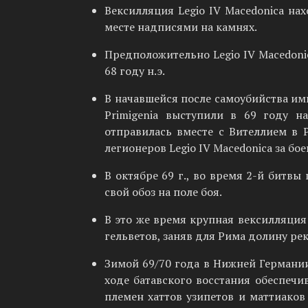
Вексилляция Legio IV Macedonica н
месте надписями на камнях.
Предположительно Legio IV Macedoni
68 году н.э.
В начавшейся после самоубийства имп
Primigenia выступили в 69 году н
отправилась вместе с Вителлием в 
легионеров Legio IV Macedonica за бо
В октябре 69 г., во время 2-й битвы
свой обоз на поле боя.
В это же время крупная вексилляция
гельветов, заняв для Рима долину рек
Зимой 69/70 года в Нижней Германии
ходе батавского восстания обеспеч
племен хаттов узипетов и маттиаков