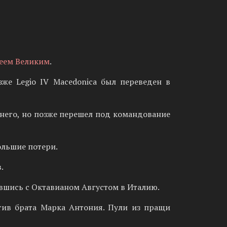
еем Великим
.
зже Legio IV Macedonica был переведен в
а него, но позже перешел под командование
большие потери.
.
нувшись с Октавианом Августом в Италию.
отив брата Марка Антония. Пули из пращи