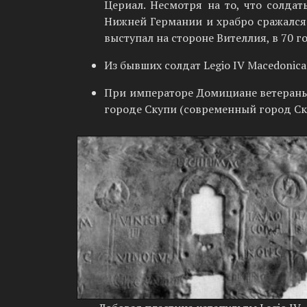
Цериал. Несмотря на то, что солдат
Нижней Германии и храбро сражался в
выступал на стороне Вителлия, в 70 го
Из бывших солдат Legio IV Macedonic
При императоре Домициане ветераны 
городе Скупи (современный город Ск