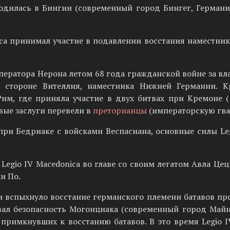
аходилась в Бингии (современный город Бингег, Герман
ca принимал участие в подавлении восстания наместник
ератора Нерона летом 68 года гражданской войне за власт
а стороне Вителлия, наместника Нижней Германии. К
Рим, где приняла участие в двух битвах при Кремоне (
евые заслуги перевели в
преторианцы
(императорскую гва
 при Бедриаке с войсками Веспасиана, основные силы Le
 Legio IV Macedonica во главе со своим легатом Авла Ц
и По.
 вспыхнуло восстание германского племени батавов прот
ивал безопасность Могонциака (современный город Майн
 примкнувших к восстанию батавов. В это время Legio 