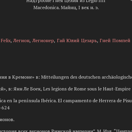
Надгробие Гнея Целия из Legio IIII
Macedonica. Майнц, I век н. э.
 Felix
,
Легион
,
Легионер
,
Гай Юлий Цезарь
,
Гней Помпей
ия в Кремоне» в: Mitteilungen des deutschen archäologische
й», в: Янн Ле Боек, Les legions de Rome sous le Haut-Empire
ca en la península Ibérica. El campamento de Herrera de Pisue
9-624
гионов.
история всех легионов Римской империи”. М. Изд. “Центрп