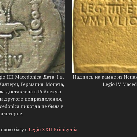
o IIII Macedonica. Дата: I в.
Надпись на камне из Исп
 Халтерн, Германия. Монета,
Legio IV Maced
ла доставлена в Рейнскую
и другого подразделения,
acedonica никогда не была в
альтерне.
 свою базу с
Legio XXII Primigenia
.