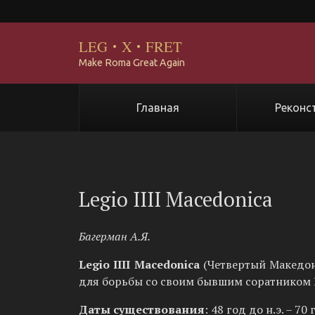
LEG
·
X
·
FRET
Make Roma Great Again
Главная
Реконс
Legio IIII Macedonica
Багерман А.Я.
Legio IIII Macedonica
(Четвертый Македон
для борьбы со своим бывшим соратником
Даты существования
: 48 год до н.э. – 70 