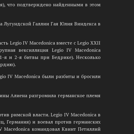
ия), что подтверждено найденными в этом
а Лугундской Галлии Гая Юлия Виндекса в
ь Legio IV Macedonica вместе с Legio XXII
рупная вексилляция Legio IV Macedonica
1-я и 2-я битвы при Бедрике). Несколько
рдию).
gio IV Macedonica были разбиты и бросили
ецины Алиена разгромила германское племя
ив римской власти. Legio IV Macedonica в
ц, Германия) и воевал против германских
IV Macedonica командовал Квинт Петиллий