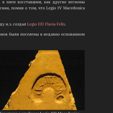
и в плен восставшим, как другие легионы
ан, помня о том, что Legio IV Macedonica
у н.э. создал
Legio IIII Flavia Felix
.
онов были поселены в недавно основанном