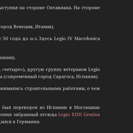
ступил на стороне Октавиана. На стороне
ород Венеция, Италия).
0 года до н.э. Здесь Legio IV Macedonica
пании).
, «четыре»), другую группу ветеранов Legio
та (современный город Сарагоса, Испания).
 занимались строительными работами, о чем
a был переведен из Испании в Могонциак
аменил забранный отсюда
Legio XIIII Gemina
дился в Германии.