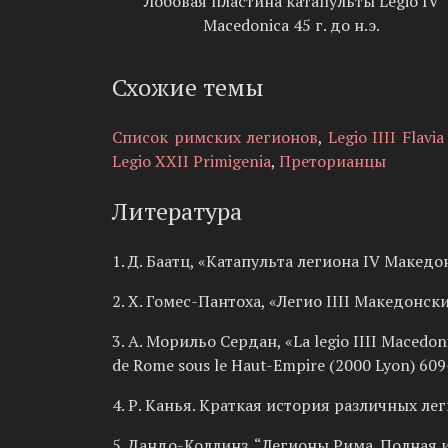
Лобовая пластина катапульты Legio IV
Macedonica 45 г. до н.э.
Схожие темы
Список римских легионов
,
Legio IIII Flavia
Legio XXII Primigenia
,
Преторианцы
Литература
1. Д. Баатц, «Катапульта легиона IV Македон
2. Х. Гомес-Пантоха, «Легио IIII Македонски
3. А. Морильо Сердан, «La legio IIII Macedoni
de Rome sous le Haut-Empire (2000 Lyon) 60
4. Р. Канья. Краткая история различных ле
5. Дандо-Коллинз. “Легионы Рима. Полная 