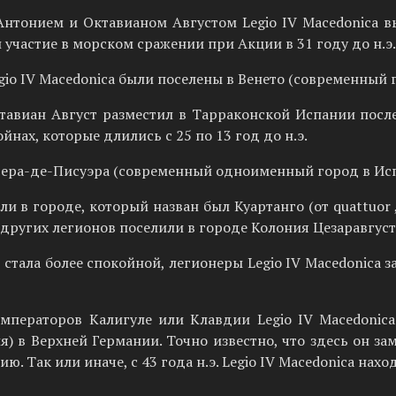
нтонием и Октавианом Августом Legio IV Macedonica вы
 участие в морском сражении при Акции в 31 году до н.э.
io IV Macedonica были поселены в Венето (современный г
авиан Август разместил в Тарраконской Испании после 3
нах, которые длились с 25 по 13 год до н.э.
Эррера-де-Писуэра (современный одноименный город в Ис
ли в городе, который назван был Куартанго (от quattuor 
з других легионов поселили в городе Колония Цезаравгус
ия стала более спокойной, легионеры Legio IV Macedonica
мператоров Калигуле или Клавдии Legio IV Macedonic
) в Верхней Германии. Точно известно, что здесь он з
. Так или иначе, с 43 года н.э. Legio IV Macedonica нахо