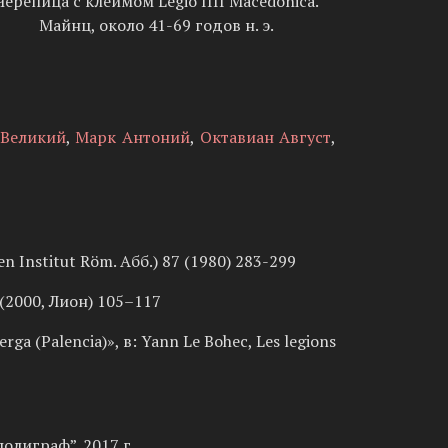
Черепица с клеймом Legio IIII Macedonica.
Майнц, около 41-69 годов н. э.
 Великий
,
Марк Антоний
,
Октавиан Август
,
n Institut Röm. Абб.) 87 (1980) 283-299
 (2000, Лион) 105–117
rga (Palencia)», в: Yann Le Bohec, Les legions
олиграф”. 2017 г.