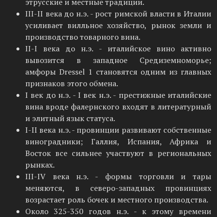
этрусские и местные традиции.
III-II века до н.э. - рост римской власти в Италии
усиливает вилльное хозяйство, рынок земли и
производство товарного вина.
II-I века до н.э. - италийское вино активно
вывозится в западное Средиземноморье;
амфоры Dressel 1 становятся одним из главных
признаков этого обмена.
I век до н.э. - I век н.э. - престижные италийские
вина вроде фалернского входят в литературный
и элитный язык статуса.
I-II века н.э. - провинции развивают собственные
виноградники; Галлия, Испания, Африка и
Восток все сильнее участвуют в региональных
рынках.
III-IV века н.э. - формы торговли и тары
меняются, в северо-западных провинциях
возрастает роль бочек и местного производства.
Около 325-350 годов н.э. - к этому времени