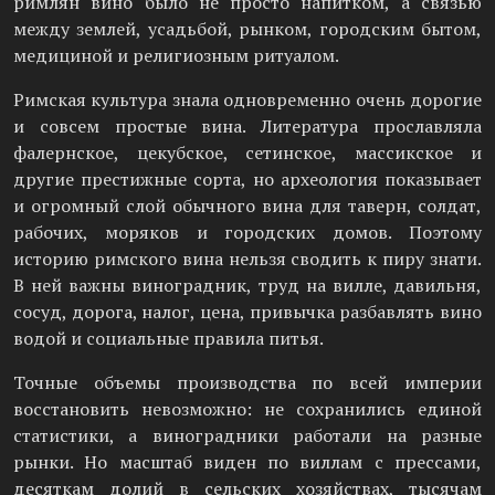
римлян вино было не просто напитком, а связью
между землей, усадьбой, рынком, городским бытом,
медициной и религиозным ритуалом.
Римская культура знала одновременно очень дорогие
и совсем простые вина. Литература прославляла
фалернское, цекубское, сетинское, массикское и
другие престижные сорта, но археология показывает
и огромный слой обычного вина для таверн, солдат,
рабочих, моряков и городских домов. Поэтому
историю римского вина нельзя сводить к пиру знати.
В ней важны виноградник, труд на вилле, давильня,
сосуд, дорога, налог, цена, привычка разбавлять вино
водой и социальные правила питья.
Точные объемы производства по всей империи
восстановить невозможно: не сохранились единой
статистики, а виноградники работали на разные
рынки. Но масштаб виден по виллам с прессами,
десяткам долий в сельских хозяйствах, тысячам