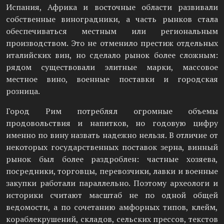
Испания, Африка и восточные области развивали
собственные виноградники, а часть рынков стала
обеспечиваться местным или региональным
производством. Это не отменило престиж отдельных
италийских вин, но сделало рынок более сложным:
рядом существовали элитные марки, массовое
местное вино, военные поставки и городская
розница.
Город Рим потреблял огромные объемы
продовольствия и напитков, но годовую цифру
именно по вину назвать надежно нельзя. В отличие от
некоторых государственных поставок зерна, винный
рынок был более раздроблен: частные хозяева,
посредники, торговцы, перевозчики, лавки и военные
закупки работали параллельно. Поэтому археологи и
историки считают масштаб не по одной общей
ведомости, а по сочетанию амфорных типов, клейм,
кораблекрушений, складов, сельских прессов, текстов