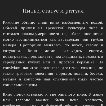
Питье, статус и ритуал
Римляне обычно пили вино разбавленным водой.
Обычай пришел из греческой культуры пира и
считался знаком умеренности: неразбавленное питье
могло восприниматься как варварская или грубая
манера. Пропорция менялась по вкусу, сезону и
ситуации. Вино могли охлаждать снегом,
подогревать, процеживать, подслащивать, подавать в
серебряных кубках или в простой керамике. На
convivium напиток показывал достаток хозяина, но
также требовал поведения: порядок подачи, беседа,
музыка и контроль над опьянением были частью
социальной сцены.
Вино присутствовало и вне элитного пира. В лавке
или таверне важнее были цена, крепость,
разбавление, долг и быстрый оборот клиентов. В