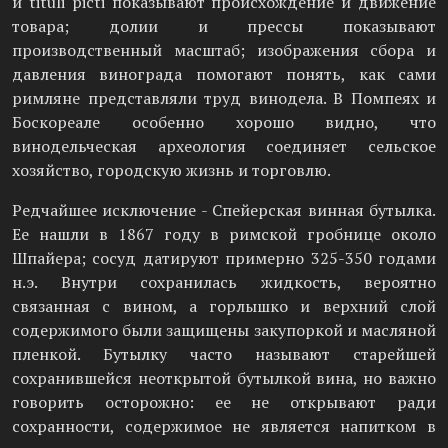
и tituli picti показывают происхождение и движение
товара; долии и прессы показывают
производственный масштаб; изображения сбора и
давления винограда помогают понять, как сами
римляне представляли труд винодела. В Помпеях и
Боскореале особенно хорошо видно, что
винодельческая археология соединяет сельское
хозяйство, городскую жизнь и торговлю.
Редчайшее исключение - Спейерская винная бутылка.
Ее нашли в 1867 году в римской гробнице около
Шпайера; сосуд датируют примерно 325-350 годами
н.э. Внутри сохранилась жидкость, вероятно
связанная с вином, а горлышко и верхний слой
содержимого были защищены закупоркой и масляной
пленкой. Бутылку часто называют старейшей
сохранившейся неоткрытой бутылкой вина, но важно
говорить осторожно: ее не открывают ради
сохранности, содержимое не является напитком в