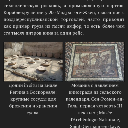
символическую роскошь, а промышленную партию.
Кораблекрушение у Ла-Мадраг-де-Жьен, связанное с
позднереспубликанской торговлей, часто приводят
как пример груза из тысяч амфор, то есть более чем
ста тысяч литров вина за один рейс.
Долии in situ на вилле
Мозаика с давлением
Регина в Боскореале:
винограда из сельского
крупные сосуды для
календаря. Сен-Ромен-ан-
брожения и хранения
Галь, первая четверть III
сусла.
века н.э.; Musée
d'Archéologie Nationale,
Saint-Germain-en-Laye.