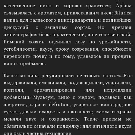
качественное вино и хорошо храниться; Apiana
связывалась с ароматом, привлекавшим пчел; Biturica
важна для галльского виноградарства и позднейших
дискуссий о западных сортах. Но древняя
ампелография была практической, а не генетической.
Римский хозяин оценивал лозу по урожайности,
устойчивости, вкусу, сроку созревания, способности
переносить почву и по тому, удавалось ли продать
вино с прибылью.
Качество вина регулировали не только сортом. Его
выдерживали, смешивали, подслащивали, уваривали,
коптили, ароматизировали или исправляли
добавками. Мульсум, вино с медом, подавали как
аперитив; sapa и defrutum, уваренное виноградное
сусло, давали сладость и плотность; смола и травы
меняли вкус и сохранность. Такие приемы не
обязательно означали подделку: для античного вкуса
они были частью технологии.