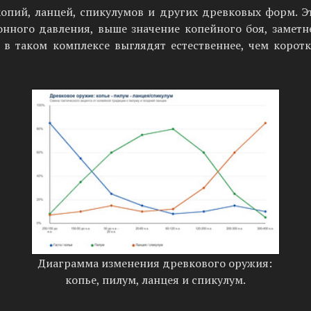
опий, ланцей, спикулумов и других древковых форм. Эт
онного давления, выше значение копейного боя, замет
в таком комплексе выглядят естественнее, чем коро
Диаграмма изменения древкового оружия:
копье, пилум, ланцея и спикулум.