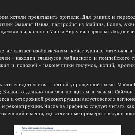
оина хотели представить зрителю. Для ранних и перех
ятник Эмилия Павла, надгробия из Майнца, Бонна, Акв
дамклисси, колонна Марка Аврелия, саркофаг Людовизи,
но не хватает изображениям: конструкцию, материал и
чей - находки гладиусов майнцского и помпейского т
ужия и поножей - наконечники пилумов, копий, дротик
ь эти свидетельства к одной упрощенной схеме. Майкл
; Бишоп отдельно полезен по щитам и мечам; Саймон
кса и осторожной реконструкции августовского легионе
и реконструкции. Числа на графиках следует читать ка
изменений и места, где отдельные примеры требуют пояс