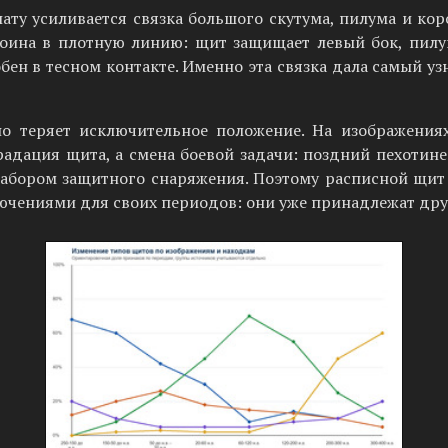
ту усиливается связка большого скутума, пилума и кор
оина в плотную линию: щит защищает левый бок, пилу
ен в тесном контакте. Именно эта связка дала самый узна
нно теряет исключительное положение. На изображени
адация щита, а смена боевой задачи: поздний пехотине
абором защитного снаряжения. Поэтому расписной щит 
ючениями для своих периодов: они уже принадлежат дру