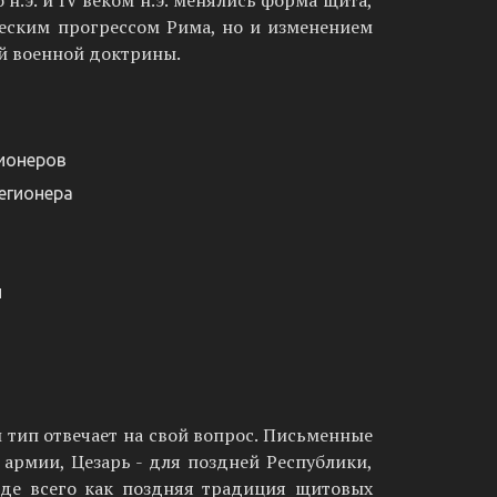
н.э. и IV веком н.э. менялись форма щита,
ческим прогрессом Рима, но и изменением
й военной доктрины.
ионеров
егионера
и
 тип отвечает на свой вопрос. Письменные
армии, Цезарь - для поздней Республики,
жде всего как поздняя традиция щитовых