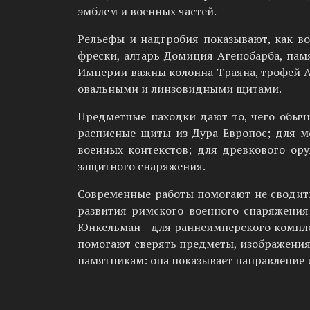
эмблем и военных частей.
Рельефы и надгробия показывают, как в
фрески, алтарь Домиция Агенобарба, пам
Империи важны колонна Траяна, трофей А
овальными и линзовидными щитами.
Предметные находки дают то, чего обыч
расписные щиты из Дура-Европос; для ме
военных контекстов; для древкового ор
защитного снаряжения.
Современные работы помогают не сводит
развития римского военного снаряжения
Юнкельман - для раннеимперского компле
помогают сверять предметы, изображения 
памятникам: она показывает направление 