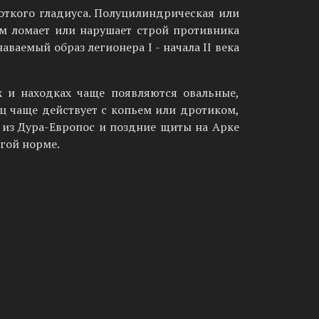
откого гладиуса. Полуцилиндрическая или
м ломает или нарушает строй противника
ваемый образ легионера I - начала II века
ях и находках чаще появляются овальные,
ц чаще действует с копьем или дротиком,
из Дура-Европос и поздние щиты на Арке
гой норме.