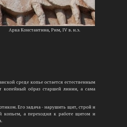
Арка Константина, Рим, IV в. н.э.
анской среде копье остается естественным
т копейный образ старшей линии, а сама
иком. Его задача - нарушить щит, строй и
й копьем, а переходил к работе щитом и
.