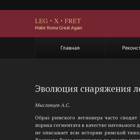
LEG
·
X
·
FRET
Make Roma Great Again
Главная
Реконс
Эволюция снаряжения л
Мыслевцев А.С.
Образ римского легионера часто сводят
лорика сегментата в качестве нательного 
не описывает всю историю римской тяжел