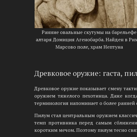
Ранние овальные скутумы на барельефе
алтаря Домиция Агенобарба. Найден в Ри
Марсово поле, храм Нептуна
Древковое оружие: гаста, пи
Древковое оружие показывает смену такти
оружием тяжелого пехотинца. Даже когд
терминология напоминает о более ранней ф
Пилум стал центральным оружием классиче
темп противника перед самым сближение
коротким мечом. Поэтому пилум тесно свя