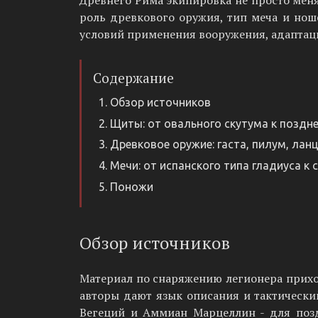
Древнего Рима экипировка не просто менял
роль древкового оружия, тип меча и нош
условий применения вооружения, адаптаци
Содержание
Обзор источников
Щиты: от овального скутума к позд
Древковое оружие: гаста, пилум, лан
Мечи: от испанского типа гладиуса к 
Поножи
Обзор источников
Материал по снаряжению легионера приход
авторы дают язык описания и тактически
Вегеций и Аммиан Марцеллин - для позд