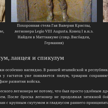
Похоронная стела Гая Валерия Криспы,
ме,
легионера Legio VIII Augusta. Конец I в.н.э.
Найден в Маттиакуме (совр. Висбаден,
Германия)
лум, ланцея и спикулум
ки особенно наглядно. В ранней италийской и республик
а у гастатов уже появляется пилум, триарии сохраняю
азе развития войска.
ского легионера не потому, что был просто удобным дрот
м. После броска легионер не продолжал затяжной бо
зан с крупным скутумом и гладиусом раннего принципата