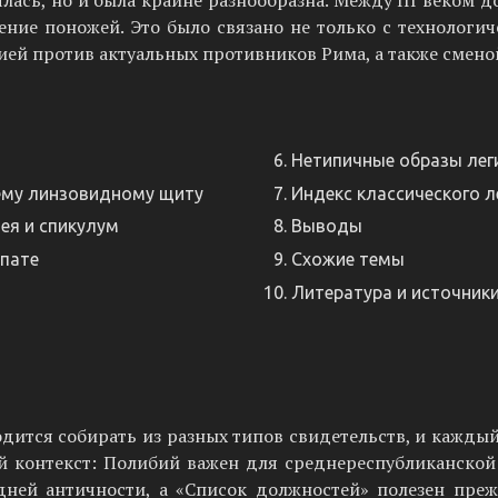
ась, но и была крайне разнообразна. Между III веком до 
ение поножей. Это было связано не только с технологи
ей против актуальных противников Рима, а также смено
Нетипичные образы лег
нему линзовидному щиту
Индекс классического л
цея и спикулум
Выводы
спате
Схожие темы
Литература и источник
ится собирать из разных типов свидетельств, и каждый
й контекст: Полибий важен для среднереспубликанской 
ней античности, а «Список должностей» полезен пре