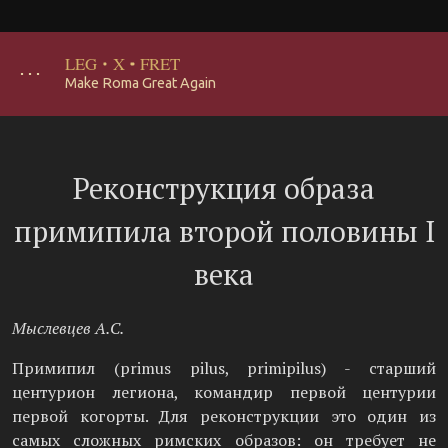
LEG
·
X
·
FRET
･･･
Make Roma Great Again
Реконструкция образа
примипила второй половины I
века
Мыслевцев А.С.
Примипил (primus pilus, primipilus) - старший
центурион легиона, командир первой центурии
первой когорты. Для реконструкции это один из
самых сложных римских образов: он требует не