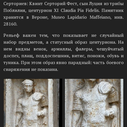
Серториев: Квинт Серторий Фест, сын Луция из трибы
Поблилия, центурион XI Claudia Pia Fidelis. Памятник
хранится в Вероне, Museo Lapidario Maffeiano, инв.
28160.
Рельеф важен тем, что показывает не случайный
набор предметов, а статусный образ центуриона. На
нем видны венок, армиллы, фалеры, чешуйчатый
доспех, плащ, поддоспешник, витис, поножи, обувь и
туника. При этом образ явно парадный: часть боевого
снаряжения не показана.