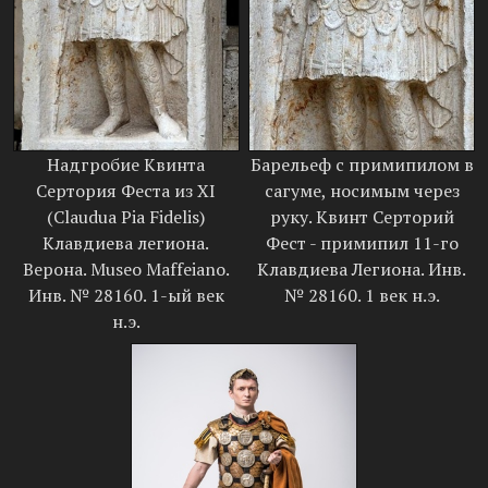
Надгробие Квинта
Барельеф с примипилом в
Сертория Феста из XI
сагуме, носимым через
(Claudua Pia Fidelis)
руку. Квинт Серторий
Клавдиева легиона.
Фест - примипил 11-го
Верона. Museo Maffeiano.
Клавдиева Легиона. Инв.
Инв. № 28160. 1-ый век
№ 28160. 1 век н.э.
н.э.