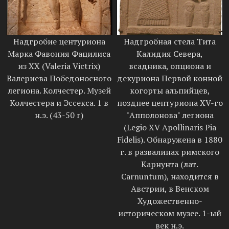
Надгробие центуриона
Надгробная стела Тита
Марка Фавония Фацилиса
Калидия Севера,
из XX (Valeria Victrix)
всадника, опциона и
Валериева Победоносного
декуриона Первой конной
легиона. Колчестер. Музей
когорты альпийцев,
Колчестера и Эссекса. 1 в
позднее центуриона XV-го
н.э. (43-50 г)
"Апполонова" легиона
(Legio XV Apollinaris Pia
Fidelis). Обнаружена в 1880
г. в развалинах римского
Карнунта (лат.
Carnuntum), находится в
Австрии, в Венском
Художественно-
историческом музее. 1-ый
век н.э.