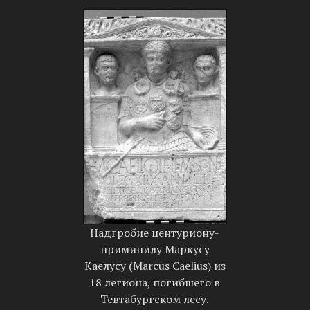
Надгробие центуриону-
примипилу Маркусу
Каелусу (Marcus Caelius) из
18 легиона, погибшего в
Тевтабургском лесу.