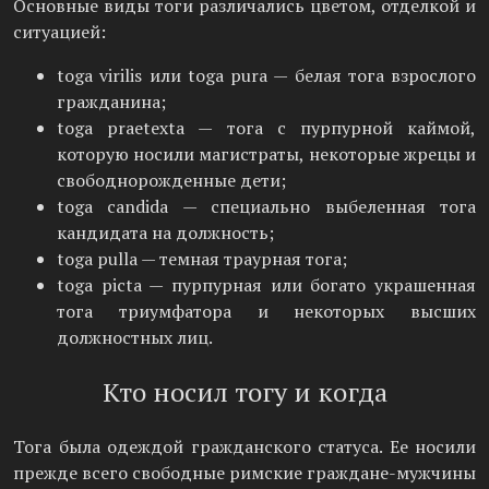
Основные виды тоги различались цветом, отделкой и
ситуацией:
toga virilis или toga pura — белая тога взрослого
гражданина;
toga praetexta — тога с пурпурной каймой,
которую носили магистраты, некоторые жрецы и
свободнорожденные дети;
toga candida — специально выбеленная тога
кандидата на должность;
toga pulla — темная траурная тога;
toga picta — пурпурная или богато украшенная
тога триумфатора и некоторых высших
должностных лиц.
Кто носил тогу и когда
Тога была одеждой гражданского статуса. Ее носили
прежде всего свободные римские граждане-мужчины