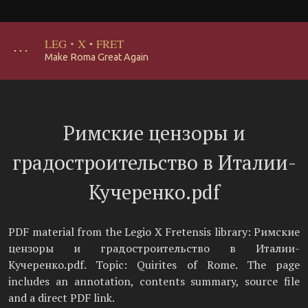
LEG
·
X
·
FRET
･･･
Make Roma Great Again
Римские цензоры и
градостроительство в Италии-
Кучеренко.pdf
PDF material from the Legio X Fretensis library: Римские
цензоры и градостроительство в Италии-
Кучеренко.pdf. Topic: Quirites of Rome. The page
includes an annotation, contents summary, source file
and a direct PDF link.